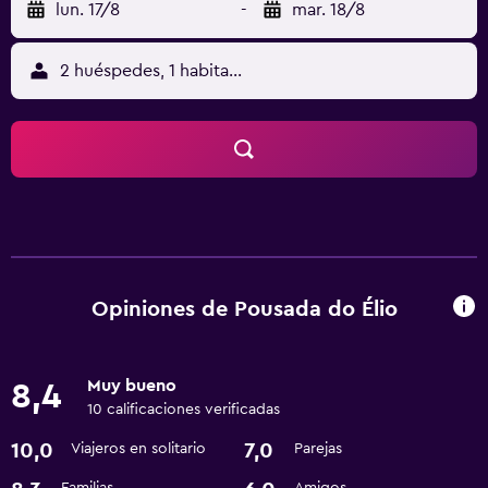
lun. 17/8
-
mar. 18/8
2 huéspedes, 1 habitación
Opiniones de Pousada do Élio
Muy bueno
8,4
10 calificaciones verificadas
10,0
7,0
Viajeros en solitario
Parejas