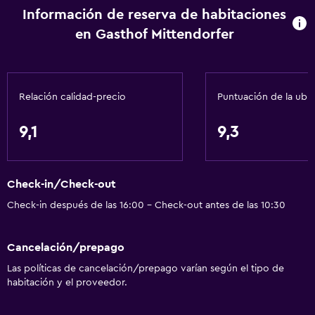
Información de reserva de habitaciones
Gel de ducha
en Gasthof Mittendorfer
Papeleras
Cocina
Relación calidad-precio
Puntuación de la ubi
Copas
Microondas
9,1
9,3
Utensilios de cocina
Cocina
Check-in/Check-out
Nevera
Check-in después de las 16:00 - Check-out antes de las 10:30
Cafetera
Comedor
Cancelación/prepago
Cocina
Las políticas de cancelación/prepago varían según el tipo de
habitación y el proveedor.
Ideal para familias