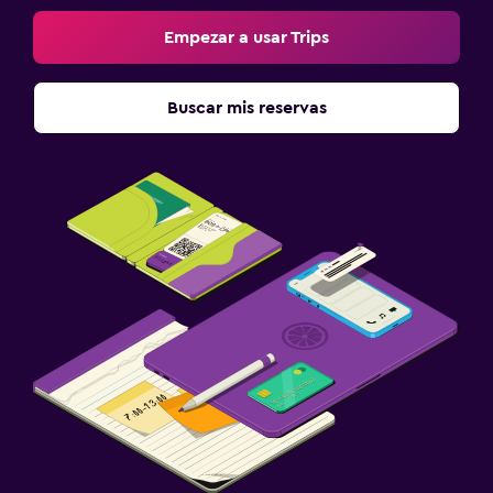
Estacionamiento y transporte
Empezar a usar Trips
Carga de vehículos eléctricos
Estacionamiento en la calle
Buscar mis reservas
Estacionamiento gratuito
Sistema de entretenimiento
TV de pantalla plana
TV por cable o vía satélite
TV
Aire libre
Terraza/patio
Jardín