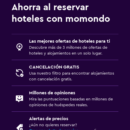
Servicio de habitaciones
Ahorra al reservar
Acceso con llave
hoteles con momondo
Accesibilidad y adecuación
Habitaciones para no fumadores disponibles
Las mejores ofertas de hoteles para ti
Descubre más de 3 millones de ofertas de
Mascotas permitidas bajo consulta (pueden aplicar cargos
hoteles y alojamientos en un solo lugar.
extra)
Estacionamiento accesible
CANCELACIÓN GRATIS
Almohada sin plumas
Usa nuestro filtro para encontrar alojamientos
con cancelación gratis.
Plantas superiores accesibles por escaleras
Millones de opiniones
General
Mira las puntuaciones basadas en millones de
opiniones de huéspedes reales.
Ventana
Vista a una calle tranquila
Alertas de precios
¿Aún no quieres reservar?
Piso de parquet o madera noble