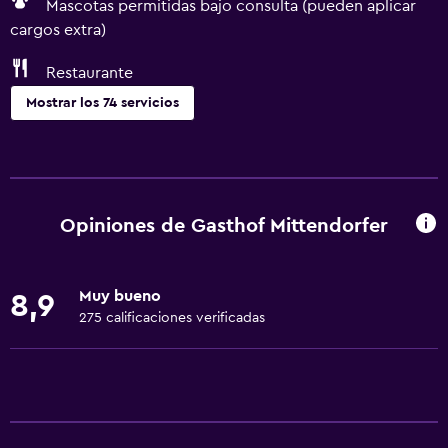
Mascotas permitidas bajo consulta (pueden aplicar
cargos extra)
Restaurante
Mostrar los 74 servicios
Servicios básicos
Wifi gratis
Wifi disponible en todas las instalaciones
Opiniones de Gasthof Mittendorfer
Internet
Ropa de cama
Muy bueno
8,9
Toallas
275 calificaciones verificadas
Extinguidor
Artículos de aseo gratis
Champú
Calefacción