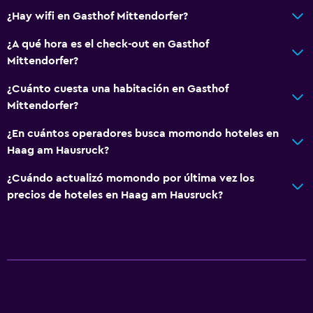
¿Hay wifi en Gasthof Mittendorfer?
Comedor
¿A qué hora es el check-out en Gasthof
Almuerzos para llevar
Mittendorfer?
Menús para dietas especiales (bajo petición)
¿Cuánto cuesta una habitación en Gasthof
Restaurante
Mittendorfer?
Desayuno en la habitación
¿En cuántos operadores busca momondo hoteles en
La comida se puede entregar en el alojamiento
Haag am Hausruck?
Mesa de comedor
¿Cuándo actualizó momondo por última vez los
precios de hoteles en Haag am Hausruck?
Servicios y facilidades
Cajero automático/banco
Caja fuerte
Instalaciones para reuniones
Minimercado en las instalaciones