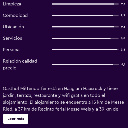
Limpieza
9,3
Comodidad
9,2
Ubicación
9,3
Servicios
8,8
Personal
9,8
Relación calidad-
9,1
precio
Gasthof Mittendorfer está en Haag am Hausruck y tiene
jardín, terraza, restaurante y wifi gratis en todo el
alojamiento. El alojamiento se encuentra a 15 km de Messe
Ried, a 37 km de Recinto ferial Messe Wels y a 39 km de
Johannesbad Thermal Baths. El alojamiento dispone de
Leer más
servicio de habitaciones y cajero automático. En la posada