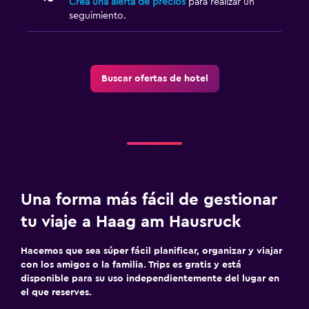
Crea una alerta de precios
para realizar un
Sofá
seguimiento.
Vista a punto de interés
Habitación
Buscar ofertas de hotel
Enchufe cerca de la cama
Sofá cama
Perchero
Armario o clóset
Una forma más fácil de gestionar
Actividades
tu viaje a Haag am Hausruck
Senderismo
Juegos de mesa/rompecabezas
Hacemos que sea súper fácil planificar, organizar y viajar
con los amigos o la familia. Trips es gratis y está
Golf
disponible para su uso independientemente del lugar en
Ciclismo
el que reserves.