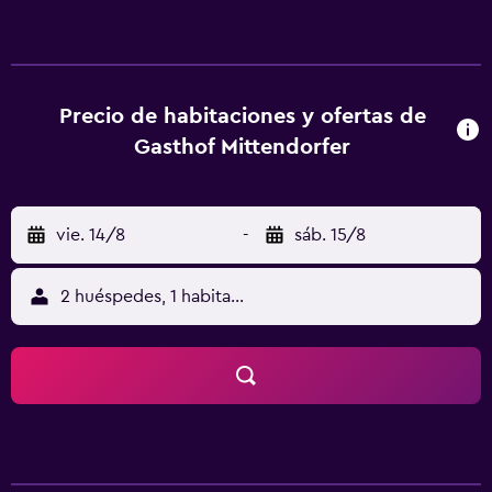
u hostería, las habitaciones están equipadas con
escritorio, TV de pantalla plana, baño privado, ropa de
cama y toallas. Algunas de las habitaciones también
ofrecen cocina con nevera, microondas y fogones. Las
unidades disponen de caja fuerte. En Gasthof Mittendorfer
Precio de habitaciones y ofertas de
se sirve un desayuno a la carta. El alojamiento ofrece zona
Gasthof Mittendorfer
de juegos infantil. La clientela puede practicar actividades
en Haag am Hausruck y alrededores, como senderismo y
ciclismo. Therme Eins está a 40 km del alojamiento, y
vie. 14/8
-
sáb. 15/8
Zoológico de Schmiding está a 29 km. El aeropuerto
(Aeropuerto de Linz) está a 48 km.
2 huéspedes, 1 habitación