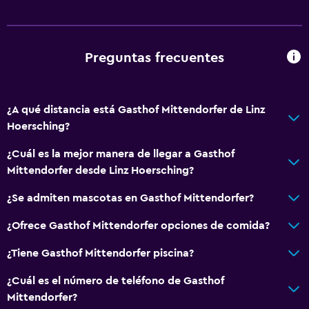
Cuna/cama nido disponibles
Comidas para niños
Barreras de seguridad para niños
Preguntas frecuentes
Zona cubierta de juegos
Equipo infantil para zona de juegos al aire libre
¿A qué distancia está Gasthof Mittendorfer de Linz
Protectores de enchufes
Hoersching?
Parque infantil
¿Cuál es la mejor manera de llegar a Gasthof
Mittendorfer desde Linz Hoersching?
Baño
Ducha
¿Se admiten mascotas en Gasthof Mittendorfer?
Secador de pelo
¿Ofrece Gasthof Mittendorfer opciones de comida?
Aseo
¿Tiene Gasthof Mittendorfer piscina?
Papel higiénico
¿Cuál es el número de teléfono de Gasthof
Baño privado
Mittendorfer?
Ducha italiana