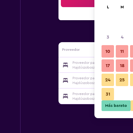
Bus
L
M
3
4
Proveedor
10
11
Proveedor para Ágnes Vendégház
17
18
Hajdúszoboszló
Proveedor para Ágnes Vendégház
24
25
Hajdúszoboszló
31
Proveedor para Ágnes Vendégház
Hajdúszoboszló
Más barato