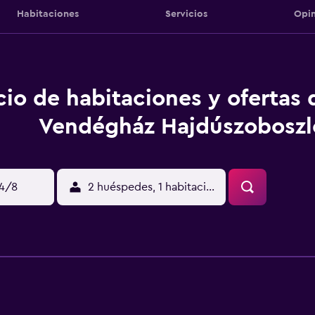
Habitaciones
Servicios
Opin
cio de habitaciones y ofertas
Vendégház Hajdúszoboszl
14/8
2 huéspedes, 1 habitación