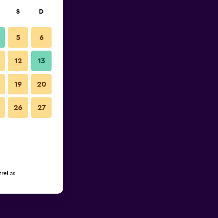
S
D
5
6
12
13
19
20
26
27
rellas