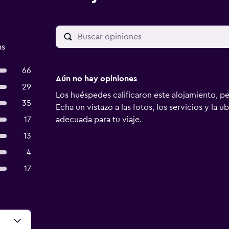
as
66
Aún no hay opiniones
29
Los huéspedes calificaron este alojamiento, p
35
Echa un vistazo a las fotos, los servicios y la u
17
adecuada para tu viaje.
13
4
17