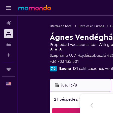
Vuelos
Ofertas de hotel
Hoteles en Europa
H
Alojamientos
Ágnes Vendéghá
Autos
Propiedad vacacional con Wifi gra
3 estrellas
Planifica con IA
Szep Erno U. 7, Hajdúszoboszló 42
+36 703 135 501
Bueno
181 calificaciones veri
7,6
Trips
Español
jue. 13/8
-
2 huéspedes, 1 habitación