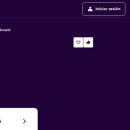
Iniciar sesión
boszló
6