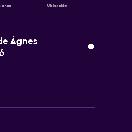
iones
Ubicación
 de Ágnes
ó