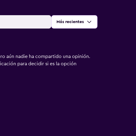
Ordenar por
:
Más recientes
ero aún nadie ha compartido una opinión.
bicación para decidir si es la opción