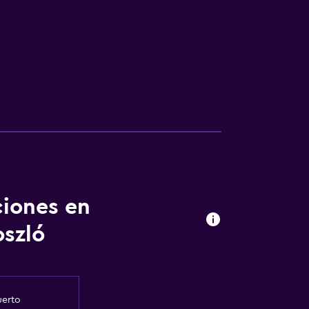
ciones en
szló
uerto