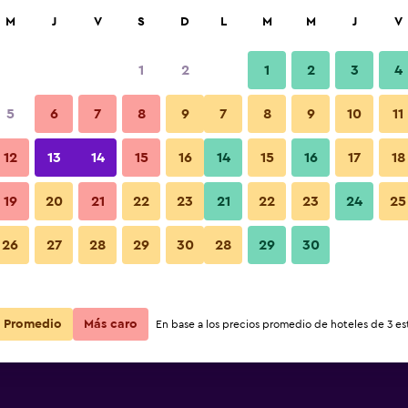
car
M
J
V
S
D
L
M
M
J
V
1
2
1
2
3
4
5
6
7
8
9
7
8
9
10
11
12
13
14
15
16
14
15
16
17
18
Ver precios
19
20
21
22
23
21
22
23
24
25
26
27
28
29
30
28
29
30
Ver precios
Ver precios
Promedio
Más caro
En base a los precios promedio de hoteles de 3 est