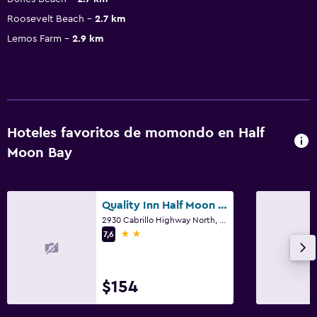
Roosevelt Beach
2.7 km
Lemos Farm
2.9 km
Hoteles favoritos de momondo en Half
Moon Bay
Quality Inn Half Moon Bay/Miramar Beach
2930 Cabrillo Highway North, Half Moon Bay, CA
2 estrellas
7,6
$154