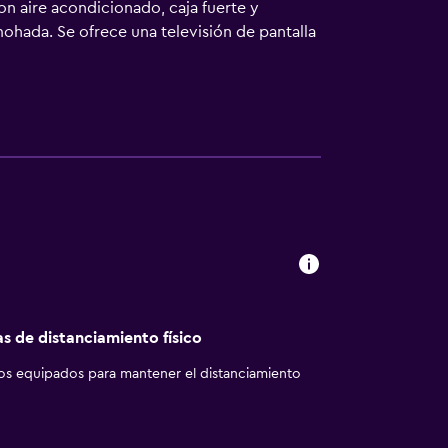
on aire acondicionado, caja fuerte y
mohada. Se ofrece una televisión de pantalla
rtículos de higiene personal gratuitos y
fi gratis. Los servicios para las personas
r con plancha y cortinas opacas. Se ofrece
 Se ofrece servicio de limpieza de forma
as de distanciamiento físico
los equipados para mantener el distanciamiento