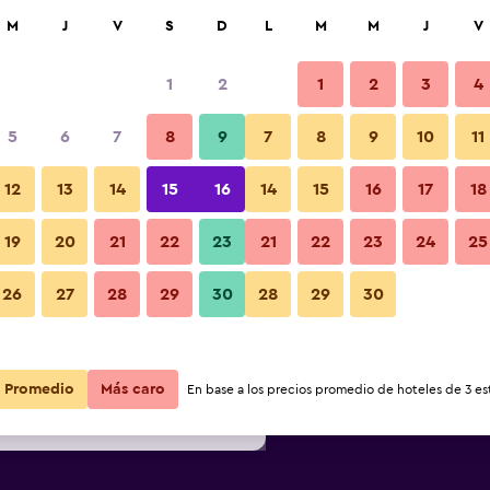
car
M
J
V
S
D
L
M
M
J
V
1
2
1
2
3
4
s barata de precio por noche
5
6
7
8
9
7
8
9
10
11
Edificio
r
Total noche
12
13
14
15
16
14
15
16
17
18
19
20
21
22
23
21
22
23
24
25
$78
Ver oferta
Fotos
26
27
28
29
30
28
29
30
$84
Ver oferta
$89
Ver oferta
Promedio
Más caro
En base a los precios promedio de hoteles de 3 est
urg - City Nord By IHG