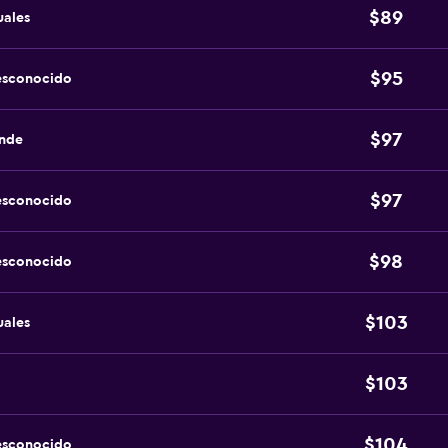
$89
uales
$95
esconocido
$97
ande
$97
esconocido
$98
esconocido
$103
uales
$103
$104
esconocido