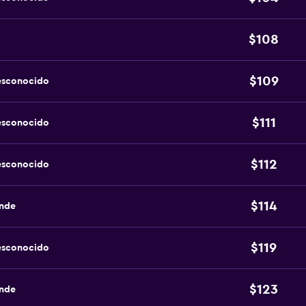
$108
$109
esconocido
$111
esconocido
$112
esconocido
$114
ande
$119
esconocido
$123
ande