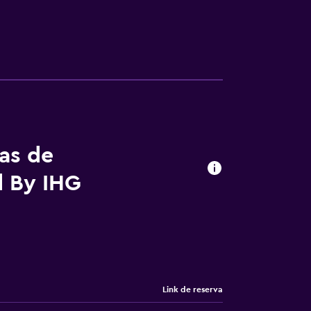
tas de
d By IHG
Link de reserva