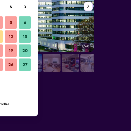
S
D
5
6
12
13
1/60
Otros
19
20
26
27
rellas