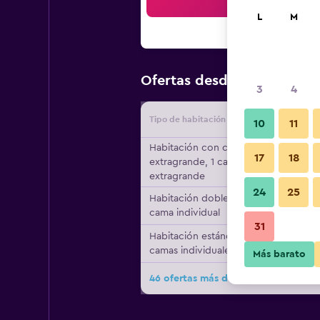
Bus
L
M
$78
Ofertas desde
/
Oferta má
3
4
Tipo de habitación
Proveedo
10
11
Habitación con cama
17
18
extragrande, 1 cama
extragrande
24
25
Habitación doble, 1
cama individual
31
Habitación estándar, 2
camas individuales
Más barato
46 ofertas más de Holiday Inn Hamb