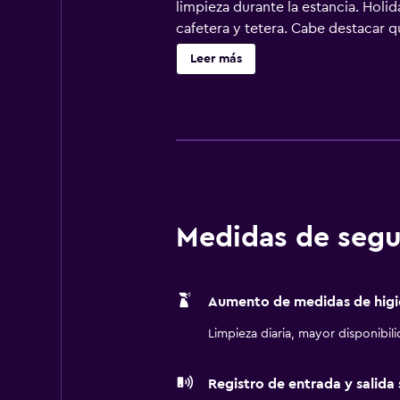
limpieza durante la estancia. Holi
cafetera y tetera. Cabe destacar q
plana de 43 pulgadas con canales p
Leer más
secador de pelo. Los huéspedes pue
de negocios incluyen escritorio y 
servicio de limpieza una vez por e
limitada. Los servicios de ocio y 
Medidas de segu
Aumento de medidas de higi
Limpieza diaria, mayor disponibil
Registro de entrada y salida