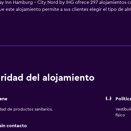
day Inn Hamburg - City Nord by IHG ofrece 297 alojamientos c
ue este alojamiento permite a sus clientes elegir el tipo de al
or satélite. Los baños están equipados con bañera o ducha, a
den navegar por la web gracias a nuestro acceso a Internet wi
teléfono. Las habitaciones también incluyen tabla de plancha
stancia y es posible solicitar juegos de cama hipoalergénicos.
esparcimiento en este hotel incluyen sauna y gimnasio.
ridad del alojamiento
ene
Polític
idad de productos sanitarios.
Vestíbu
físico
 sin contacto