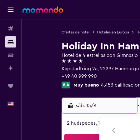
Vuelos
Ofertas de hotel
Hoteles en Europa
H
Alojamientos
Holiday Inn Ham
Autos
Hotel de 4 estrellas con Gimnasio
4 estrellas
Planifica con IA
Kapstadtring 2a, 22297 Hamburg
+49 40 999 990
Muy bueno
4.453 calificacio
8,4
Trips
Español
sáb. 15/8
-
2 huéspedes, 1 habitación