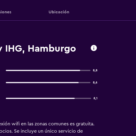
iones
Ubicación
By IHG, Hamburgo
8,8
8,6
8,1
xión wifi en las zonas comunes es gratuita.
ocios. Se incluye un único servicio de