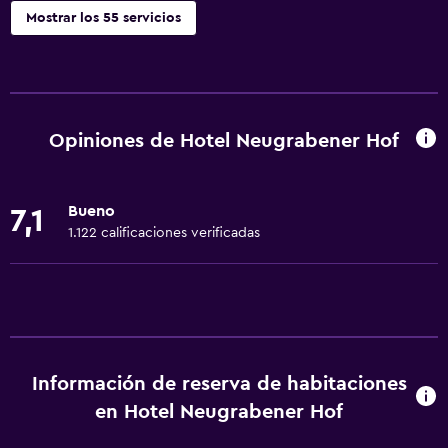
Mostrar los 55 servicios
Servicios básicos
Wifi gratis
Wifi disponible en todas las instalaciones
Opiniones de Hotel Neugrabener Hof
Internet
Ropa de cama
Bueno
7,1
Toallas
1.122 calificaciones verificadas
Ventilador
Artículos de aseo gratis
Champú
Calefacción
Información de reserva de habitaciones
Adaptador
en Hotel Neugrabener Hof
Gel de ducha