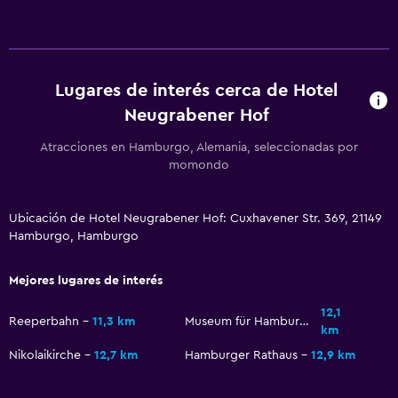
Comedor
Minibar
Nevera
La comida se puede entregar en el alojamiento
Lugares de interés cerca de Hotel
Neugrabener Hof
Servicios y facilidades
Atracciones en Hamburgo, Alemania, seleccionadas por
Servicio de habitaciones
momondo
Check-out exprés
Ubicación de Hotel Neugrabener Hof: Cuxhavener Str. 369, 21149
Recepción 24 horas
Hamburgo, Hamburgo
Estacionamiento y transporte
Mejores lugares de interés
Estacionamiento gratuito
12,1
Reeperbahn
11,3 km
Museum für Hamburgische Geschichte
Estacionamiento privado
km
Nikolaikirche
12,7 km
Hamburger Rathaus
12,9 km
Zona de trabajo