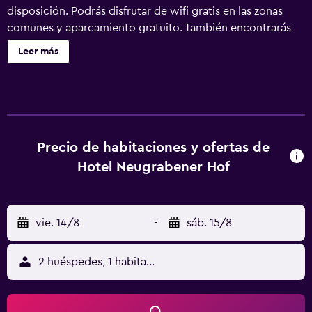
disposición. Podrás disfrutar de wifi gratis en las zonas
comunes y aparcamiento gratuito. También encontrarás
servicio de recepción 24 horas, check-in exprés y check-
Leer más
out exprés. Hotel Neugrabener Hof ofrece 20 alojamientos
con minibar y botella de agua gratuita. Las camas están
vestidas con ropa de cama de alta calidad. Se ofrece una
televisión de pantalla plana con canales por cable de
suscripción. Los baños están equipados con ducha,
artículos de higiene personal gratuitos y secador de pelo.
Precio de habitaciones y ofertas de
Los huéspedes pueden navegar por la web gracias a
Hotel Neugrabener Hof
nuestro acceso a Internet wifi gratis. Se ofrece servicio de
limpieza todos los días y es posible solicitar tabla de
planchar con plancha.
vie. 14/8
-
sáb. 15/8
2 huéspedes, 1 habitación