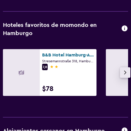
Fax
Escritorio
Hoteles favoritos de momondo en
Salud y seguridad
Hamburgo
Limpieza diaria
Botiquín de primeros auxilios
B&B Hotel Hamburg-Altona
Stresemannstraße 318, Hamburgo, Hamburgo
Aire libre
2 estrellas
7,8
Terraza/patio
$78
Ideal para familias
Cuna/cama nido disponibles