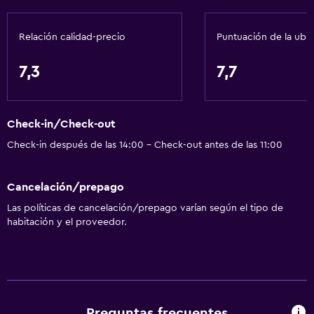
Papeleras
Relación calidad-precio
Puntuación de la ubi
General
Habitaciones familiares
7,3
7,7
Zona de estar
Piso de parquet o madera noble
Check-in/Check-out
Insonorización
Check-in después de las 14:00 - Check-out antes de las 11:00
Alfombrado
Piso de mosaico/mármol
Cancelación/prepago
Espacio de almacenamiento
Las políticas de cancelación/prepago varían según el tipo de
habitación y el proveedor.
Baño
Ducha
Secador de pelo
Aseo
Preguntas frecuentes