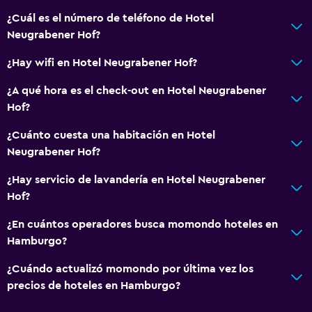
Perchero
¿Cuál es el número de teléfono de Hotel
Armario o clóset
Neugrabener Hof?
Accesibilidad y adecuación
¿Hay wifi en Hotel Neugrabener Hof?
Habitaciones para no fumadores disponibles
¿A qué hora es el check-out en Hotel Neugrabener
Mascotas permitidas bajo consulta (pueden aplicar cargos
Hof?
extra)
¿Cuánto cuesta una habitación en Hotel
Hipoalergénico
Neugrabener Hof?
Almohada sin plumas
¿Hay servicio de lavandería en Hotel Neugrabener
Hof?
Sistema de entretenimiento
¿En cuántos operadores busca momondo hoteles en
TV de pantalla plana
Hamburgo?
Canales de pago
¿Cuándo actualizó momondo por última vez los
TV
precios de hoteles en Hamburgo?