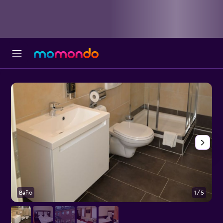
Baño
1/5