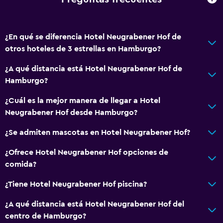
Papel higiénico
Baño privado
¿En qué se diferencia Hotel Neugrabener Hof de
otros hoteles de 3 estrellas en Hamburgo?
Lavandería
Servicios de lavandería/tintorería
¿A qué distancia está Hotel Neugrabener Hof de
Hamburgo?
Plancha y tabla de planchar
Plancha para pantalones
¿Cuál es la mejor manera de llegar a Hotel
Neugrabener Hof desde Hamburgo?
Secadora
Lavadora
¿Se admiten mascotas en Hotel Neugrabener Hof?
¿Ofrece Hotel Neugrabener Hof opciones de
Habitación
comida?
Mantas eléctricas
¿Tiene Hotel Neugrabener Hof piscina?
Almohada de plumas
¿A qué distancia está Hotel Neugrabener Hof del
Enchufe cerca de la cama
centro de Hamburgo?