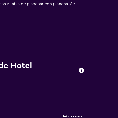
cos y tabla de planchar con plancha. Se
imiento que se indican más abajo en las
 de Hotel
Link de reserva