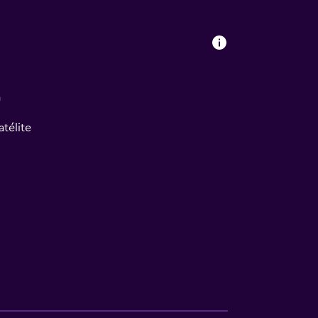
a
atélite
ión
ca