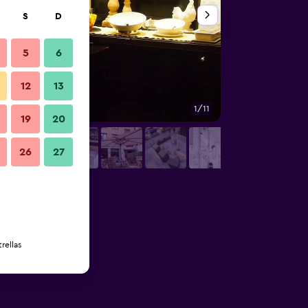
S
D
5
6
12
13
1/11
Otros
19
20
26
27
rellas