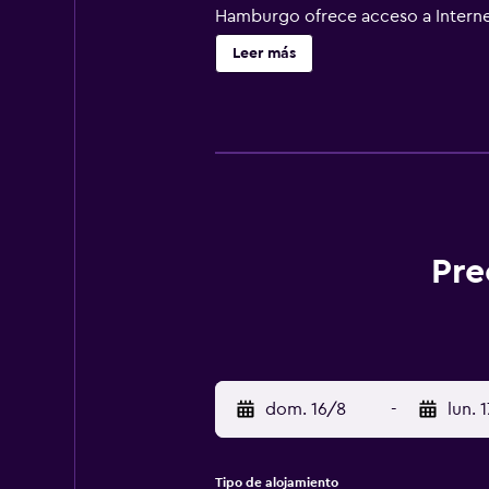
Hamburgo ofrece acceso a Internet 
ofrece servicio de limpieza todos 
Leer más
instalaciones o cerca del alojamie
Pre
dom. 16/8
-
lun. 
Tipo de alojamiento