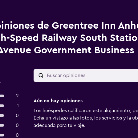
iniones de Greentree Inn Anhu
h-Speed Railway South Stati
Avenue Government Business 
s
2
Aún no hay opiniones
1
Los huéspedes calificaron este alojamiento, p
0
Echa un vistazo a las fotos, los servicios y la u
0
adecuada para tu viaje.
0