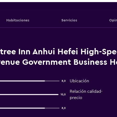
Habitaciones
Servicios
Opin
tree Inn Anhui Hefei High-Sp
venue Government Business Ho
Ubicación
8,0
Relación calidad-
10,0
precio
8,0