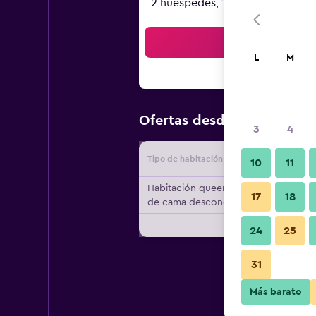
2 huéspedes, 1 habitación
Bus
L
M
$20
Ofertas desde
/
Oferta má
3
4
Tipo de habitación
Proveedo
10
11
Habitación queen, tipo
17
18
de cama desconocido
24
25
31
Más barato