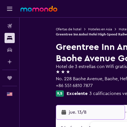
Vuelos
Ofertas de hotel
Hoteles en Asia
Hote
Greentree Inn Anhui Hefei High-Speed Rail
Alojamientos
Greentree Inn A
Autos
Baohe Avenue Go
Planifica con IA
Hotel de 3 estrellas con Wifi gratis
3 estrellas
Trips
No. 228 Baohe Avenue, Baohe, Hef
+86 551 6810 7877
Excelente
3 calificaciones ve
9,5
Español
jue. 13/8
-