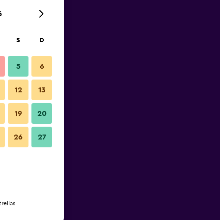
6
S
D
5
6
12
13
19
20
26
27
rellas