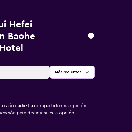
i Hefei
on Baohe
Hotel
Ordenar por
:
Más recientes
ero aún nadie ha compartido una opinión.
bicación para decidir si es la opción