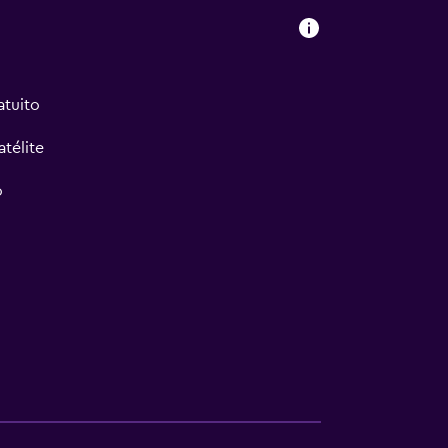
atuito
atélite
o