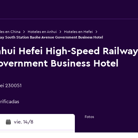
les en China
Hoteles en Anhui
Hoteles en Hefei
way South Station Baohe Avenue Government Business Hotel
nhui Hefei High-Speed Railway
vernment Business Hotel
ei 230051
rificadas
Fotos
vie. 14/8