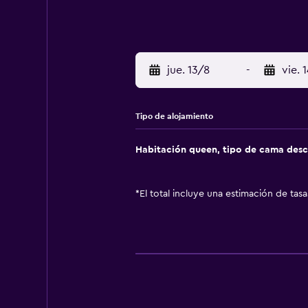
jue. 13/8
-
vie. 
Tipo de alojamiento
Habitación queen, tipo de cama des
*
El total incluye una estimación de tas