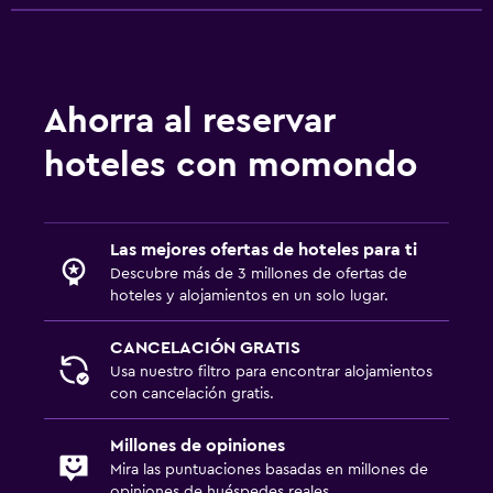
Ducha italiana
Aire libre
Ahorra al reservar
Terraza/patio
hoteles con momondo
Parrilla
Comedor al aire libre
Muebles de exterior
Las mejores ofertas de hoteles para ti
Chimenea exterior
Descubre más de 3 millones de ofertas de
hoteles y alojamientos en un solo lugar.
Área de picnic
Jardín
CANCELACIÓN GRATIS
Usa nuestro filtro para encontrar alojamientos
con cancelación gratis.
Habitación
Enchufe cerca de la cama
Millones de opiniones
Despertador
Mira las puntuaciones basadas en millones de
opiniones de huéspedes reales.