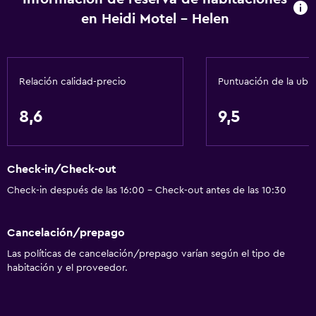
en Heidi Motel - Helen
Calefacción
Gel de ducha
Aire acondicionado
Relación calidad-precio
Puntuación de la ubi
Papeleras
Acondicionador
8,6
9,5
Accesibilidad y adecuación
Check-in/Check-out
Unidad ubicada en la planta baja
Check-in después de las 16:00 - Check-out antes de las 10:30
Habitaciones para no fumadores disponibles
Unidad accesible para personas en silla de ruedas
Cancelación/prepago
Mascotas permitidas bajo consulta (pueden aplicar cargos
Las políticas de cancelación/prepago varían según el tipo de
extra)
habitación y el proveedor.
Accesibilidad
Ducha adaptada para silla de ruedas