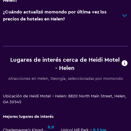
Helen?
Tetera/cafetera
Tostadora
¿Cuándo actualizó momondo por última vez los
precios de hoteles en Helen?
Nevera
Cafetera
Comedor
Cocina
Cocineta
Lugares de interés cerca de Heidi Motel
- Helen
General
Atracciones en Helen, Georgia, seleccionadas por momondo
Ventana
Vista a una calle tranquila
Ubicación de Heidi Motel - Helen: 8820 North Main Street, Helen,
GA 30545
Habitaciones familiares
Chimenea
Mejores lugares de interés
Zona de estar
0,0
Charlemagne's Kingdom
Unicoi Hill Park
0,2 km
Piso de parquet o madera noble