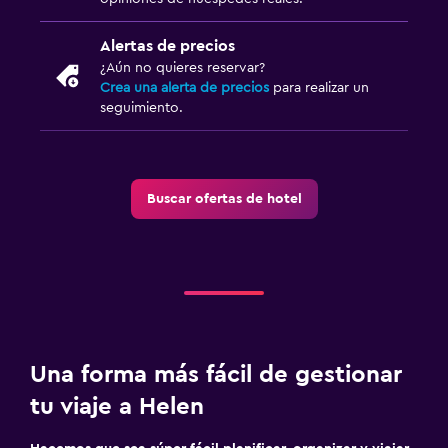
Perchero
Armario o clóset
Alertas de precios
¿Aún no quieres reservar?
Crea una alerta de precios
para realizar un
Servicios y facilidades
seguimiento.
Cajero automático/banco
Acceso con tarjeta
Check-out exprés
Buscar ofertas de hotel
Recepción 24 horas
Sistema de entretenimiento
Radio
TV de pantalla plana
Una forma más fácil de gestionar
TV
tu viaje a Helen
Salud y seguridad