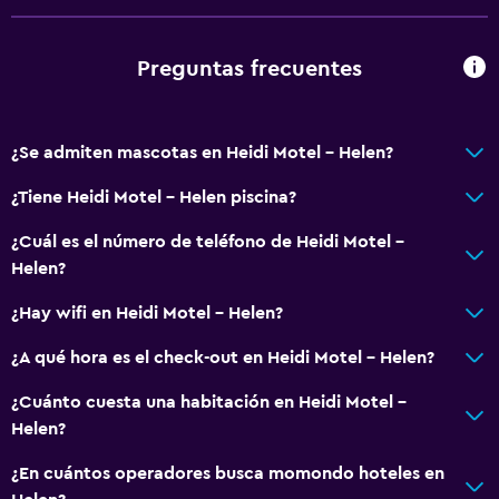
Estacionamiento accesible
Tina de baño adaptada
Preguntas frecuentes
Fregadero bajo
Inodoro con barras de apoyo
¿Se admiten mascotas en Heidi Motel - Helen?
Plantas superiores accesibles por escaleras
Áreas designadas para fumadores
¿Tiene Heidi Motel - Helen piscina?
Entrada privada
¿Cuál es el número de teléfono de Heidi Motel -
Helen?
Cocina
¿Hay wifi en Heidi Motel - Helen?
Copas
¿A qué hora es el check-out en Heidi Motel - Helen?
Horno
Microondas
¿Cuánto cuesta una habitación en Heidi Motel -
Helen?
Utensilios de cocina
Cocina
¿En cuántos operadores busca momondo hoteles en