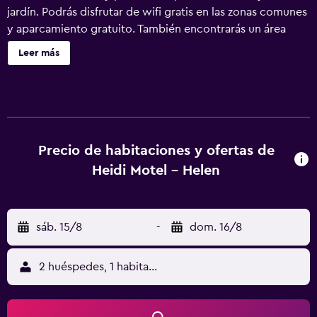
jardín. Podrás disfrutar de wifi gratis en las zonas comunes
y aparcamiento gratuito. También encontrarás un área
para parrillas, un área de pícnic y cajero o servicios
Leer más
bancarios. Heidi Motel ofrece 14 alojamientos con cafetera
y tetera y secador de pelo. Se ofrece frigorífico y
microondas. Los baños están equipados con ducha. Este
motel en Helen ofrece acceso a Internet wifi gratis. Se
ofrece una Smart TV de 40 pulgadas con canales por
cable. Se ofrece servicio de limpieza todos los días.
Precio de habitaciones y ofertas de
Heidi Motel - Helen
sáb. 15/8
-
dom. 16/8
2 huéspedes, 1 habitación