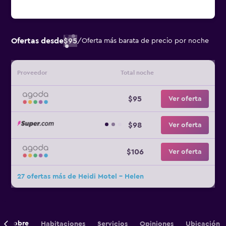
Ofertas desde
$95
/
Oferta más barata de precio por noche
Proveedor
Total noche
$95
Ver oferta
$98
Ver oferta
$106
Ver oferta
27 ofertas más de Heidi Motel - Helen
Sobre
Habitaciones
Servicios
Opiniones
Ubicación