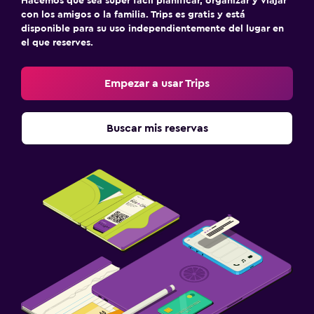
Hacemos que sea súper fácil planificar, organizar y viajar
Limpieza diaria
con los amigos o la familia. Trips es gratis y está
disponible para su uso independientemente del lugar en
Botiquín de primeros auxilios
el que reserves.
Seguridad las 24 horas
Empezar a usar Trips
Estacionamiento y transporte
Estacionamiento gratuito
Buscar mis reservas
Estacionamiento privado
Comedor
Minibar
Mesa de comedor
Piscina y spa
Bañera de hidromasaje