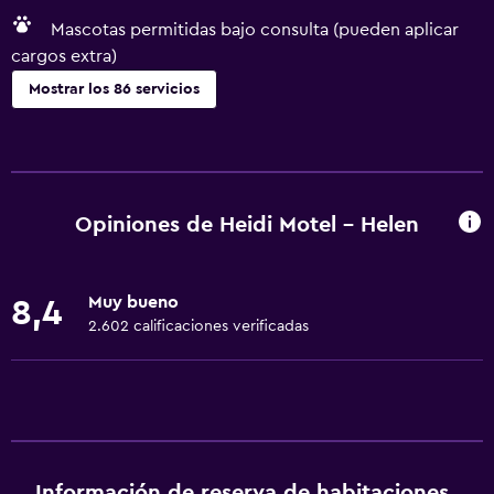
Mascotas permitidas bajo consulta (pueden aplicar
cargos extra)
Mostrar los 86 servicios
Servicios básicos
Wifi gratis
Wifi disponible en todas las instalaciones
Opiniones de Heidi Motel - Helen
Internet
Ropa de cama
Muy bueno
8,4
Toallas
2.602 calificaciones verificadas
Ventilador
Extinguidor
Artículos de aseo gratis
Champú
Información de reserva de habitaciones
Alarma de humo