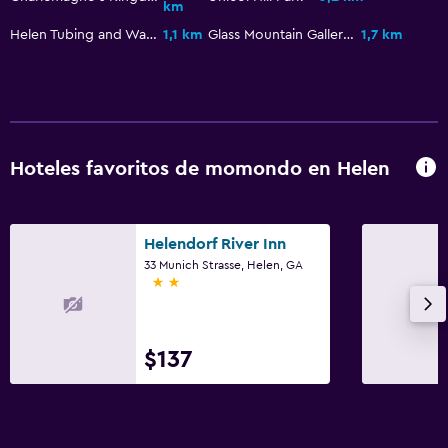
km
Posibilidad de habitaciones conectadas
Helen Tubing and Water Park
1,1 km
Glass Mountain Gallery and Studio
1,7 km
Sofá
Vista a la montaña
Piso de mosaico/mármol
Hoteles favoritos de momondo en Helen
Baño
Inodoro adaptado
Helendorf River Inn
Ducha
33 Munich Strasse, Helen, GA
Tina de baño
2 estrellas
Bañera de hidromasaje
Secador de pelo
$137
Aseo
Papel higiénico
Baño privado