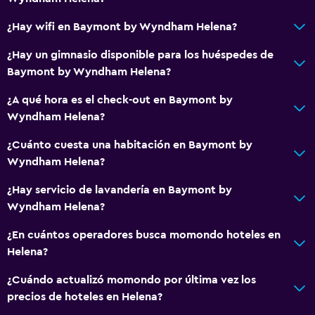
Servicio de despertador
¿Hay wifi en Baymont by Wyndham Helena?
Caja fuerte
¿Hay un gimnasio disponible para los huéspedes de
Check-in/check-out privado
Baymont by Wyndham Helena?
Recepción 24 horas
¿A qué hora es el check-out en Baymont by
Wyndham Helena?
Comedor
Nevera
¿Cuánto cuesta una habitación en Baymont by
Wyndham Helena?
Cafetera
Máquina expendedora (bebidas)
¿Hay servicio de lavandería en Baymont by
Wyndham Helena?
Máquina expendedora (botanas)
¿En cuántos operadores busca momondo hoteles en
General
Helena?
Habitaciones familiares
¿Cuándo actualizó momondo por última vez los
Posibilidad de habitaciones conectadas
precios de hoteles en Helena?