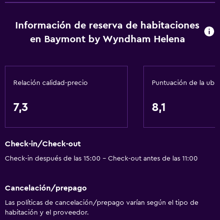
Aire acondicionado
Información de reserva de habitaciones
en Baymont by Wyndham Helena
Accesibilidad y adecuación
Mascotas permitidas bajo consulta (pueden aplicar cargos
extra)
Accesibilidad
Relación calidad-precio
Puntuación de la ubi
Estacionamiento accesible
7,3
8,1
Para no fumadores
Lavabo bajo
Check-in/Check-out
Inodoro con barras de apoyo
Check-in después de las 15:00 - Check-out antes de las 11:00
Áreas designadas para fumadores
Cancelación/prepago
Baño
Las políticas de cancelación/prepago varían según el tipo de
Ducha
habitación y el proveedor.