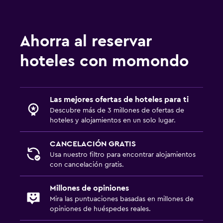
Estacionamiento gratuito
Habitación
Ahorra al reservar
Despertador
hoteles con momondo
Armario o clóset
Ideal para familias
Las mejores ofertas de hoteles para ti
Descubre más de 3 millones de ofertas de
Cuidado de niños o guardería
hoteles y alojamientos en un solo lugar.
Cuna/cama nido disponibles
CANCELACIÓN GRATIS
Usa nuestro filtro para encontrar alojamientos
Gimnasio
con cancelación gratis.
Gimnasio
Millones de opiniones
Mira las puntuaciones basadas en millones de
opiniones de huéspedes reales.