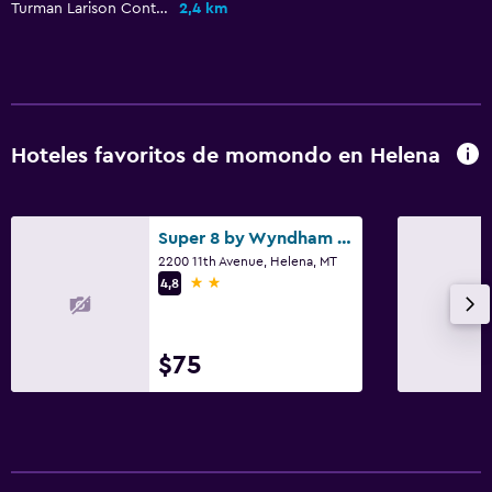
Turman Larison Contemporary
2,4 km
Fax/fotocopiadora
Fax
Escritorio
Actividades
Hoteles favoritos de momondo en Helena
Bicicletas
Casino
Super 8 by Wyndham Helena
Juegos de mesa/rompecabezas
2200 11th Avenue, Helena, MT
2 estrellas
4,8
Piscina y spa
Bañera de hidromasaje
$75
Piscina (cubierta)
Estacionamiento y transporte
Estacionamiento en la calle