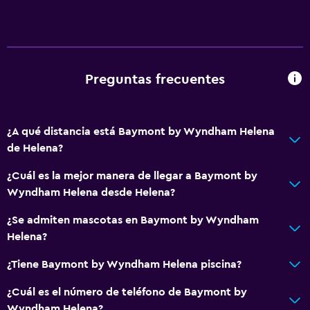
Inodoro con cisterna alta
Tina de baño
Secador de pelo
Aseo
Preguntas frecuentes
Baño privado
Lavandería
¿A qué distancia está Baymont by Wyndham Helena
de Helena?
Lavandería
Servicio de planchado
¿Cuál es la mejor manera de llegar a Baymont by
Wyndham Helena desde Helena?
Servicios de lavandería/tintorería
Plancha y tabla de planchar
¿Se admiten mascotas en Baymont by Wyndham
Helena?
Plancha para pantalones
¿Tiene Baymont by Wyndham Helena piscina?
Servicios y facilidades
¿Cuál es el número de teléfono de Baymont by
Centro de negocios
Wyndham Helena?