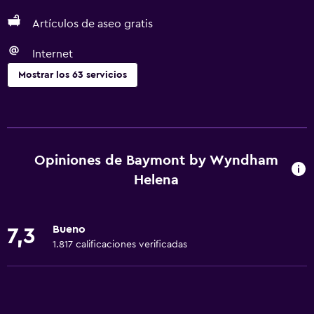
Artículos de aseo gratis
Internet
Mostrar los 63 servicios
Servicios básicos
Wifi disponible en todas las instalaciones
Internet
Opiniones de Baymont by Wyndham
Wifi
Helena
Toallas
Extinguidor
Bueno
7,3
Artículos de aseo gratis
1.817 calificaciones verificadas
Alarma de humo
Calefacción
Adaptador