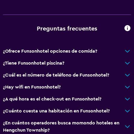
Papeleras
Acondicionador
Preguntas frecuentes
Baño
Ducha
¿Ofrece Funsonhotel opciones de comida?
Gorro de baño
Tina de baño
¿Tiene Funsonhotel piscina?
Bidé
¿Cuál es el número de teléfono de Funsonhotel?
Secador de pelo
¿Hay wifi en Funsonhotel?
Aseo
¿A qué hora es el check-out en Funsonhotel?
Papel higiénico
Cepillo de dientes
¿Cuánto cuesta una habitación en Funsonhotel?
Baño privado
¿En cuántos operadores busca momondo hoteles en
Hengchun Township?