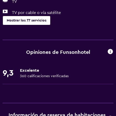
TV
TV por cable o vía satélite
Mostrar los 77 servicios
General
Acceso a la playa
Acceso al salón ejecutivo
Opiniones de Funsonhotel
Habitaciones familiares
Vista al mar
Excelente
9,3
Zona de estar
360 calificaciones verificadas
Pantuflas
Sofá
Habitaciones insonorizadas
Insonorización
Información de reserva de habitaciones
Vista a la montaña