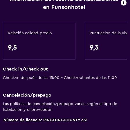
en Funsonhotel
Piso de mosaico/mármol
Espacio de almacenamiento
Relación calidad-precio
Puntuación de la ubi
Servicios básicos
Wifi gratis
9,5
9,3
Wifi disponible en todas las instalaciones
Internet
Check-in/Check-out
Ropa de cama
Check-in después de las 15:00 - Check-out antes de las 11:00
Toallas
Artículos de aseo gratis
Cancelación/prepago
Champú
Las políticas de cancelación/prepago varían según el tipo de
Calefacción
habitación y el proveedor.
Gel de ducha
Número de licencia: PINGTUNGCOUNTY 651
Aire acondicionado