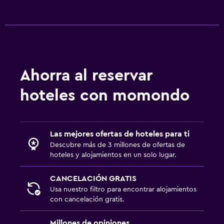
Tetera
Nevera
Sistema de entretenimiento
TV de pantalla plana
Ahorra al reservar
Sala de estar/TV compartida
hoteles con momondo
TV por cable o vía satélite
TV
Las mejores ofertas de hoteles para ti
Accesibilidad y adecuación
Descubre más de 3 millones de ofertas de
hoteles y alojamientos en un solo lugar.
Ascensor
Para no fumadores
CANCELACIÓN GRATIS
Usa nuestro filtro para encontrar alojamientos
Plantas superiores accesibles por ascensor
con cancelación gratis.
Áreas designadas para fumadores
Millones de opiniones