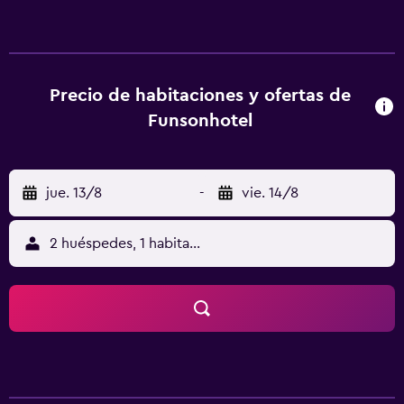
ofrece 7 alojamientos con aire acondicionado, botella de
agua gratuita y zapatillas. Se ofrece una televisión de
pantalla plana con canales por cable. Los baños están
equipados con bañera y ducha independientes, bidé,
artículos de higiene personal gratuitos y secador de pelo.
Precio de habitaciones y ofertas de
Los huéspedes pueden navegar por la web gracias a
Funsonhotel
nuestro acceso a Internet gratis (por cable y wifi). Se
ofrece servicio de limpieza todos los días. Se pueden
practicar las actividades de ocio y esparcimiento que se
jue. 13/8
-
vie. 14/8
indican más abajo en las instalaciones o cerca del
alojamiento (es posible que se aplique un recargo).
2 huéspedes, 1 habitación