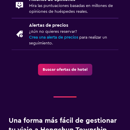
Mira las puntuaciones basadas en millones de
Habitación
opiniones de huéspedes reales.
Camas extralargas (+2 m)
Sofá cama
Alertas de precios
¿Aún no quieres reservar?
Perchero
Crea una alerta de precios
para realizar un
Armario o clóset
seguimiento.
Aire libre
Terraza/patio
Buscar ofertas de hotel
Terraza
Lavandería
Lavandería
Plancha y tabla de planchar
Una forma más fácil de gestionar
tu viaje a Hengchun Township
Zona de trabajo