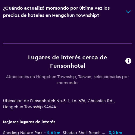
Servicios y facilidades
¿Cuándo actualizó momondo por última vez los
Renta de autos
precios de hoteles en Hengchun Township?
Servicio de despertador
Servicio de habitaciones
Check-out exprés
Botella de agua
Lugares de interés cerca de
Check-in/check-out privado
Funsonhotel
Recepción 24 horas
Atracciones en Hengchun Township, Taiwán, seleccionadas por
momondo
Estacionamiento y transporte
Estacionamiento en la calle
Ubicación de Funsonhotel: No.5-1, Ln. 676, Chuanfan Rd.,
Traslado al aeropuerto (con cargos)
Hengchun Township 94644
Estacionamiento gratuito
Mejores lugares de interés
Valet parking
Sheding Nature Park
2,6 km
Shadao Shell Beach Exhibition Hall
3,2 km
Estacionamiento privado