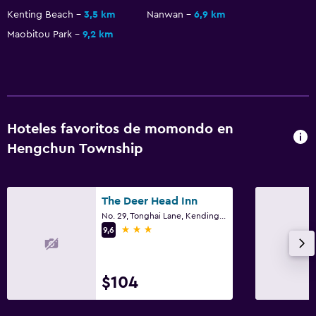
Kenting Beach
3,5 km
Nanwan
6,9 km
Servicio de traslado (cargo adicional)
Maobitou Park
9,2 km
Actividades
Senderismo
Bicicletas
Hoteles favoritos de momondo en
Ciclismo
Hengchun Township
Submarinismo
Buceo
Buceo
The Deer Head Inn
No. 29, Tonghai Lane, Kending Road, Hengchun Township
3 estrellas
9,6
Comedor
Tetera eléctrica
$104
Cocina compartida
Desayuno en la habitación