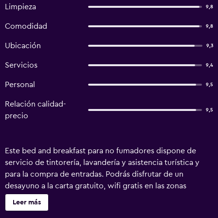
Limpieza
9,8
Comodidad
9,8
Ubicación
9,3
Servicios
9,4
Personal
9,5
Relación calidad-
9,5
precio
Este bed and breakfast para no fumadores dispone de
servicio de tintorería, lavandería y asistencia turística y
para la compra de entradas. Podrás disfrutar de un
desayuno a la carta gratuito, wifi gratis en las zonas
comunes y aparcamiento gratuito. Se incluye un único
Leer más
servicio de limpieza durante la estancia. FunsonHotel