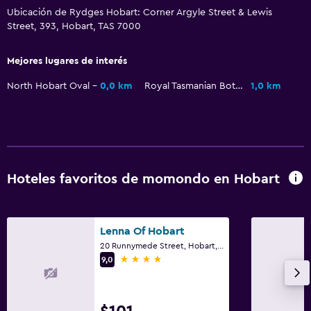
Perchero
Ubicación de Rydges Hobart: Corner Argyle Street & Lewis
Street, 393, Hobart, TAS 7000
Armario o clóset
Mejores lugares de interés
Comedor
North Hobart Oval
0,0 km
Royal Tasmanian Botanical Gardens
1,0 km
Minibar
Bar de tapas
Restaurante
Bar/lounge
Mesa de comedor
Hoteles favoritos de momondo en Hobart
Servicios y facilidades
Lenna Of Hobart
Salas de conferencia
20 Runnymede Street, Hobart, TAS
4 estrellas
9,0
Instalaciones para reuniones
Servicio de habitaciones
Mostrador de información turística