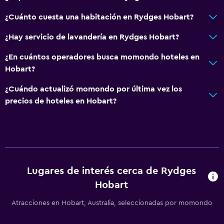
Baño privado
¿Cuánto cuesta una habitación en Rydges Hobart?
¿Hay servicio de lavandería en Rydges Hobart?
General
Habitaciones familiares
¿En cuántos operadores busca momondo hoteles en
Hobart?
Zona de estar
Sofá
¿Cuándo actualizó momondo por última vez los
precios de hoteles en Hobart?
Teléfono
Alfombrado
Espacio de almacenamiento
Habitación
Lugares de interés cerca de Rydges
Camas extralargas (+2 m)
Hobart
Enchufe cerca de la cama
Atracciones en Hobart, Australia, seleccionadas por momondo
Sofá cama