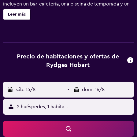
incluyen un bar-cafetería, una piscina de temporada y un
centro de negocios. Rydges Hobart ofrece 64
Leer más
alojamientos con minibar y cafetera y tetera. Cada
alojamiento tiene un mobiliario y decoración diferentes.
Las camas están vestidas con ropa de cama de alta
calidad. Se ofrece televisión por cable con canales de
suscripción. Los baños están equipados con cabezal de
ducha tipo lluvia, artículos de higiene personal gratuitos y
Precio de habitaciones y ofertas de
secador de pelo. Los huéspedes pueden navegar por la
Rydges Hobart
web gracias a nuestro acceso a Internet wifi gratis. Los
servicios para las personas de negocios incluyen
escritorio y teléfono; se ofrecen llamadas locales gratuitas
sáb. 15/8
-
dom. 16/8
(pueden existir restricciones). Las habitaciones también
incluyen tabla de planchar con plancha y ventilador
portátil. Se ofrece servicio de limpieza todos los días. Los
2 huéspedes, 1 habitación
servicios de ocio y esparcimiento en este hotel incluyen
gimnasio y piscina al aire libre de temporada. No se
permite la entrada a la piscina a huéspedes menores de 18
años. Se pueden practicar las actividades de ocio y