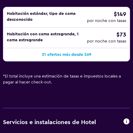
esparcimiento que se indican más abajo en las
instalaciones o cerca del alojamiento (es posible que se
$149
Habitación estándar, tipo de cama
desconocido
aplique un recargo).
por noche con tasas
$73
Habitación con cama extragrande, 1
cama extragrande
por noche con tasas
31 ofertas más desde $69
*
El total incluye una estimación de tasas e impuestos locales a
pagar al hacer check-out.
Servicios e instalaciones de Hotel