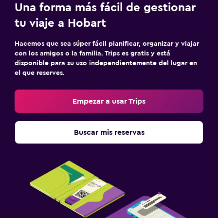
Una forma más fácil de gestionar
Estacionamiento privado
tu viaje a Hobart
Actividades
Hacemos que sea súper fácil planificar, organizar y viajar
Ecoturismo
con los amigos o la familia. Trips es gratis y está
disponible para su uso independientemente del lugar en
Juegos de mesa/rompecabezas
el que reserves.
Buceo
Empezar a usar Trips
Ideal para familias
Cuna/cama nido disponibles
Buscar mis reservas
Comidas para niños
Cubierta para piscina
Zona de trabajo
Fax/fotocopiadora
Escritorio