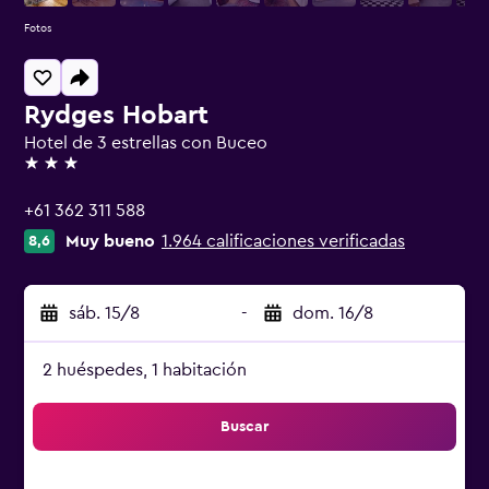
Fotos
Rydges Hobart
Hotel de 3 estrellas con Buceo
3 estrellas
+61 362 311 588
Muy bueno
1.964 calificaciones verificadas
8,6
sáb. 15/8
-
dom. 16/8
2 huéspedes, 1 habitación
Buscar