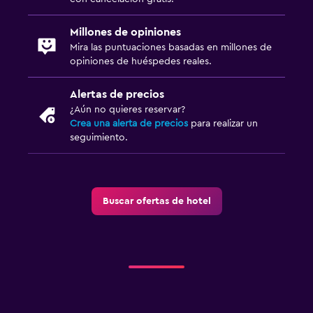
Lavandería
Lavandería
Millones de opiniones
Servicio de planchado
Mira las puntuaciones basadas en millones de
opiniones de huéspedes reales.
Servicios de lavandería/tintorería
Plancha y tabla de planchar
Alertas de precios
¿Aún no quieres reservar?
Crea una alerta de precios
para realizar un
Salud y seguridad
seguimiento.
Limpieza diaria
Cámaras CCTV en zonas comunes
Cámaras CCTV en el exterior
Buscar ofertas de hotel
Seguridad las 24 horas
Estacionamiento y transporte
Carga de vehículos eléctricos
Estacionamiento gratuito