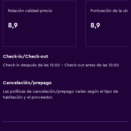
Aire acondicionado
Relación calidad-precio
Puntuación de la ubi
Papeleras
Acondicionador
8,9
8,9
Cocina
Copas
Check-in/Check-out
Tetera eléctrica
Check-in después de las 15:00 - Check-out antes de las 10:00
Microondas
Tetera/cafetera
Cancelación/prepago
Nevera
Las políticas de cancelación/prepago varían según el tipo de
Cafetera
habitación y el proveedor.
Comedor
Cocineta