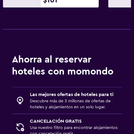
$101
Botella de agua
Sistema de entretenimiento
TV de pantalla plana
Sala de estar/TV compartida
Servicio de streaming
Ahorra al reservar
TV
hoteles con momondo
Aire libre
Terraza/patio
Las mejores ofertas de hoteles para ti
Chimenea exterior
Descubre más de 3 millones de ofertas de
hoteles y alojamientos en un solo lugar.
Área de picnic
Jardín
CANCELACIÓN GRATIS
Usa nuestro filtro para encontrar alojamientos
con cancelación gratis.