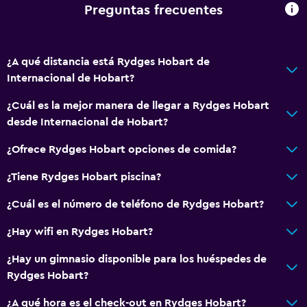
Accesibilidad y adecuación
Preguntas frecuentes
Accesibilidad
Estacionamiento accesible
¿A qué distancia está Rydges Hobart de
Para no fumadores
Internacional de Hobart?
Lavabo bajo
¿Cuál es la mejor manera de llegar a Rydges Hobart
Inodoro con barras de apoyo
desde Internacional de Hobart?
Áreas designadas para fumadores
¿Ofrece Rydges Hobart opciones de comida?
Entrada privada
¿Tiene Rydges Hobart piscina?
Baño
¿Cuál es el número de teléfono de Rydges Hobart?
Ducha
¿Hay wifi en Rydges Hobart?
Inodoro con cisterna alta
Secador de pelo
¿Hay un gimnasio disponible para los huéspedes de
Rydges Hobart?
Aseo
Papel higiénico
¿A qué hora es el check-out en Rydges Hobart?