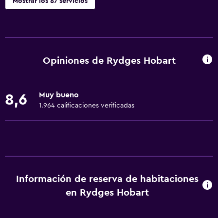
Mostrar los 87 servicios
Servicios básicos
Wifi gratis
Dispositivo hotspot móvil
Opiniones de Rydges Hobart
Internet
Ropa de cama
Muy bueno
8,6
Toallas
1.964 calificaciones verificadas
Ventilador
Extinguidor
Artículos de aseo gratis
Champú
Información de reserva de habitaciones
Alarma de humo
en Rydges Hobart
Calefacción
Gel de ducha