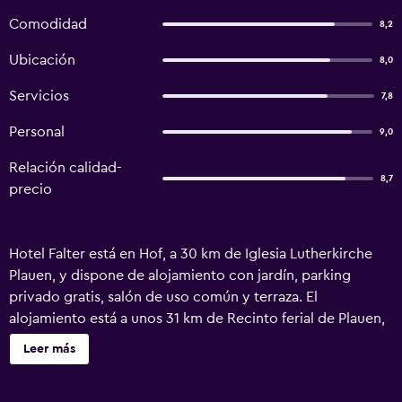
Comodidad
8,2
Ubicación
8,0
Servicios
7,8
Personal
9,0
Relación calidad-
8,7
precio
Hotel Falter está en Hof, a 30 km de Iglesia Lutherkirche
Plauen, y dispone de alojamiento con jardín, parking
privado gratis, salón de uso común y terraza. El
alojamiento está a unos 31 km de Recinto ferial de Plauen,
a 34 km de Estadio Vogtland y a 47 km de King Albert
Leer más
Theatre, Bad Elster. Musikhalle Markneukirchen está a 49
km del hotel. En el hotel, cada habitación incluye armario.