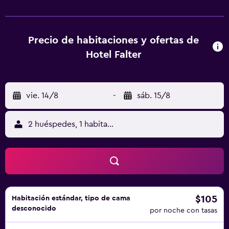
Las habitaciones del alojamiento tienen wifi gratis y baño
privado con ducha y secador de pelo. En Hotel Falter, las
habitaciones incluyen escritorio y TV de pantalla plana. En
el alojamiento se sirve un desayuno buffet. Hotel Falter
Precio de habitaciones y ofertas de
cuenta con un restaurante que sirve cocina alemana. El
Hotel Falter
hotel ofrece zona de juegos infantil. La clientela puede
practicar actividades en Hof y alrededores, como
senderismo y ciclismo.
vie. 14/8
-
sáb. 15/8
2 huéspedes, 1 habitación
$105
Habitación estándar, tipo de cama
desconocido
por noche con tasas