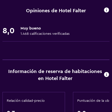
Restaurante
Opiniones de Hotel Falter
Minibar
Almuerzos para llevar
Muy bueno
8,0
Menús para dietas especiales (bajo petición)
1.468 calificaciones verificadas
Máquina expendedora (bebidas)
Máquina expendedora (botanas)
Servicios básicos
Wifi gratis
Información de reserva de habitaciones
Wifi disponible en todas las instalaciones
en Hotel Falter
Internet
Extinguidor
Relación calidad-precio
Puntuación de la ubi
Calefacción
Papeleras