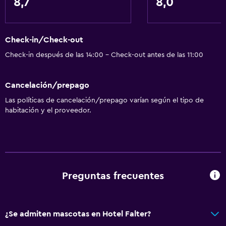
8,7
8,0
Accesibilidad y adecuación
Habitación hipoalergénica
Check-in/Check-out
Habitaciones para no fumadores disponibles
Check-in después de las 14:00 - Check-out antes de las 11:00
Mascotas permitidas bajo consulta (pueden aplicar cargos
extra)
Cancelación/prepago
Estacionamiento accesible
Las políticas de cancelación/prepago varían según el tipo de
habitación y el proveedor.
Áreas designadas para fumadores
Baño
Secador de pelo
Preguntas frecuentes
Aseo
Papel higiénico
Ducha
¿Se admiten mascotas en Hotel Falter?
Baño privado