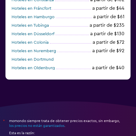
a partir de $44
Hoteles en Fráncfort
a partir de $61
Hoteles en Hamburgo
a partir de $235
Hoteles en Tubinga
a partir de $130
Hoteles en Düsseldorf
a partir de $72
Hoteles en Colonia
a partir de $92
Hoteles en Nuremberg
Hoteles en Dortmund
a partir de $40
Hoteles en Oldenburg
a partir de $68
Hoteles en Garmisch-Partenkirchen
momondo siempre trata de obtener precios exactos, sin embargo,
*
los precios no están garantizados
.
Esta es la razón: