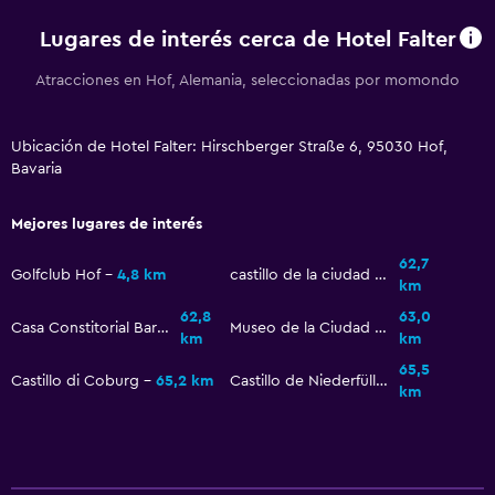
Cuna/cama nido disponibles
Lugares de interés cerca de Hotel Falter
Parque infantil
Atracciones en Hof, Alemania, seleccionadas por momondo
Estacionamiento y transporte
Estacionamiento gratuito
Ubicación de Hotel Falter: Hirschberger Straße 6, 95030 Hof,
Bavaria
Estacionamiento privado
Mejores lugares de interés
Aire libre
62,7
Terraza/patio
Golfclub Hof
4,8 km
castillo de la ciudad Lichtenfels
km
Jardín
62,8
63,0
Casa Constitorial Barocca Lichtenfels
Museo de la Ciudad Lichtenfels
km
km
Habitación
65,5
Castillo di Coburg
65,2 km
Castillo de Niederfüllbach
km
Armario o clóset
Sofá cama