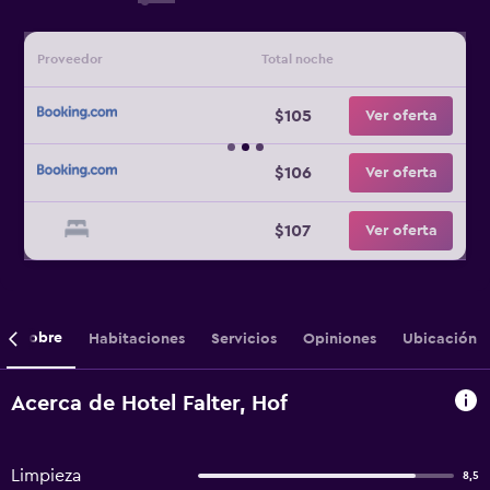
Proveedor
Total noche
$105
Ver oferta
$106
Ver oferta
$107
Ver oferta
Sobre
Habitaciones
Servicios
Opiniones
Ubicación
Acerca de Hotel Falter, Hof
Limpieza
8,5