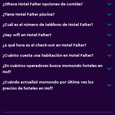
¿Ofrece Hotel Falter opciones de comida?
General
¿Tiene Hotel Falter piscina?
Habitaciones insonorizadas
¿Cuál es el número de teléfono de Hotel Falter?
Insonorización
¿Hay wifi en Hotel Falter?
Teléfono
¿A qué hora es el check-out en Hotel Falter?
Alfombrado
¿Cuánto cuesta una habitación en Hotel Falter?
Sistema de entretenimiento
¿En cuántos operadores busca momondo hoteles en
Radio
Hof?
TV de pantalla plana
¿Cuándo actualizó momondo por última vez los
Sala de estar/TV compartida
precios de hoteles en Hof?
Ideal para familias
Comidas para niños