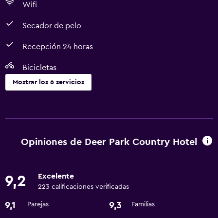
Wifi
Secador de pelo
Recepción 24 horas
Bicicletas
Mostrar los 6 servicios
Servicios y facilidades
Servicio de habitaciones
Recepción 24 horas
Opiniones de Deer Park Country Hotel
Baño
Excelente
9,2
Secador de pelo
223 calificaciones verificadas
9,1
9,3
Parejas
Familias
Comedor