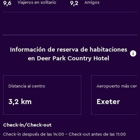
Restaurante
9,6
9,2
Viajeros en solitario
Amigos
Actividades
Bicicletas
Servicios básicos
Información de reserva de habitaciones
Wifi
en Deer Park Country Hotel
Distancia al centro
Aeropuerto más cer
3,2 km
Exeter
Check-in/Check-out
Check-in después de las 14:00 - Check-out antes de las 11:00