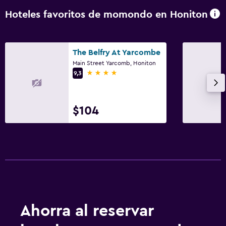
Hoteles favoritos de momondo en Honiton
The Belfry At Yarcombe
Main Street Yarcomb, Honiton
4 estrellas
9,3
$104
Ahorra al reservar