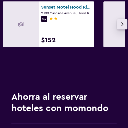
Sunset Motel Hood River
2300 Cascade Avenue, Hood River, OR
2 estrellas
8,2
$152
Ahorra al reservar
hoteles con momondo