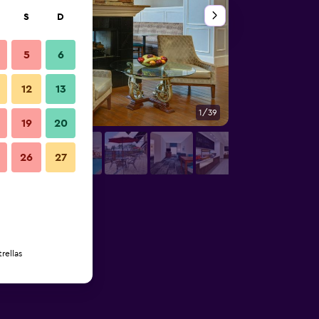
S
D
5
6
12
13
1/39
Edificio
19
20
26
27
rellas