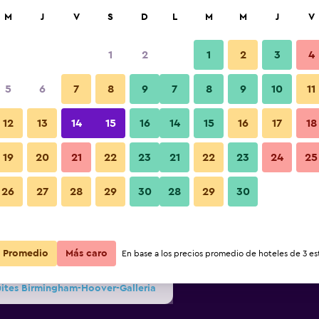
car
M
J
V
S
D
L
M
M
J
V
1
2
1
2
3
4
ás barata de precio por noche
5
6
7
8
9
7
8
9
10
11
Lounge
r
Total noche
12
13
14
15
16
14
15
16
17
18
$109
Ver oferta
19
20
21
22
23
21
22
23
24
25
Fotos
26
27
28
29
30
28
29
30
$109
Ver oferta
$115
Ver oferta
Promedio
Más caro
En base a los precios promedio de hoteles de 3 est
uites Birmingham-Hoover-Galleria