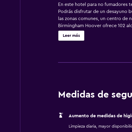
En este hotel para no fumadores te
Podrás disfrutar de un desayuno bu
las zonas comunes, un centro de n
Birmingham Hoover ofrece 102 aloj
Se ofrece una televisión de pantal
Leer más
equipados con ducha y bañera com
la web gracias a nuestro acceso a I
de oficina, además de teléfono; se
de planchar con plancha y cortinas
incluyen una piscina cubierta y gi
instalaciones o cerca del alojamie
Medidas de segu
Aumento de medidas de higi
Limpieza diaria, mayor disponibil