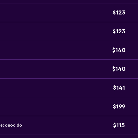
$123
$123
$140
$140
$141
$199
$115
esconocido