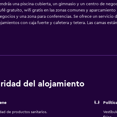
ndrás una piscina cubierta, un gimnasio y un centro de negoci
fé gratuito, wifi gratis en las zonas comunes y aparcamiento 
egocios y una zona para conferencias. Se ofrece un servicio d
amientos con caja fuerte y cafetera y tetera. Las camas están
la plana con canales por satélite de suscripción. Se ofrece fri
binadas, artículos de higiene personal gratuitos y secador 
nternet gratis (por cable y wifi). Los servicios para las person
 ofrecen llamadas locales gratuitas (pueden existir restriccion
 opacas. Se ofrece servicio de limpieza a petición. Los servic
mnasio. Se pueden practicar las actividades de ocio y esparci
nto (es posible que se aplique un recargo).
ridad del alojamiento
ene
Polític
idad de productos sanitarios.
Vestíbu