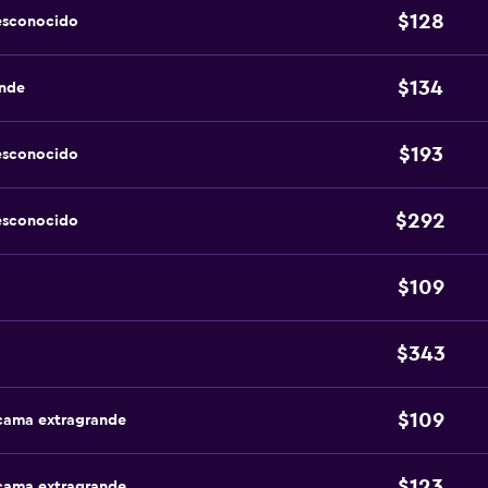
$128
esconocido
$134
ande
$193
esconocido
$292
esconocido
$109
$343
$109
 cama extragrande
$123
 cama extragrande