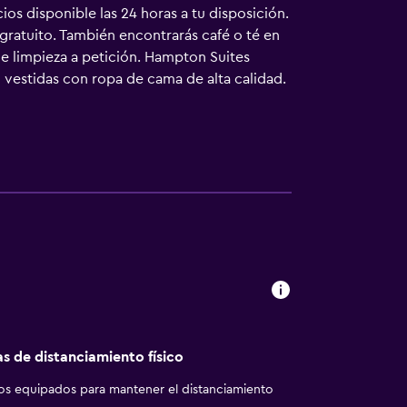
os disponible las 24 horas a tu disposición.
gratuito. También encontrarás café o té en
e limpieza a petición. Hampton Suites
 vestidas con ropa de cama de alta calidad.
gorífico y microondas. Los baños están
de pelo. Los huéspedes pueden navegar por
as de negocios incluyen escritorio y sillas
es). Las habitaciones también incluyen tabla
ios de ocio y esparcimiento en este hotel
miento que se indican más abajo en las
as de distanciamiento físico
los equipados para mantener el distanciamiento