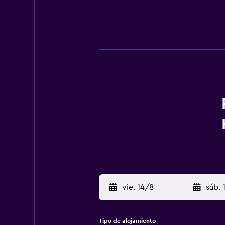
vie. 14/8
-
sáb. 
Tipo de alojamiento