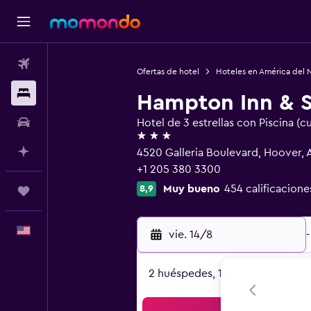
Vuelos
Ofertas de hotel
Hoteles en América del 
Alojamientos
Hampton Inn & S
Autos
Hotel de 3 estrellas con Piscina (c
3 estrellas
Planifica con IA
4520 Galleria Boulevard, Hoover, 
+1 205 380 3300
Muy bueno
454 calificacione
8,9
Trips
Español
vie. 14/8
-
2 huéspedes, 1 habitación