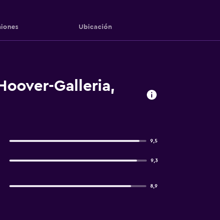
iones
Ubicación
oover-Galleria,
9,5
9,3
8,9