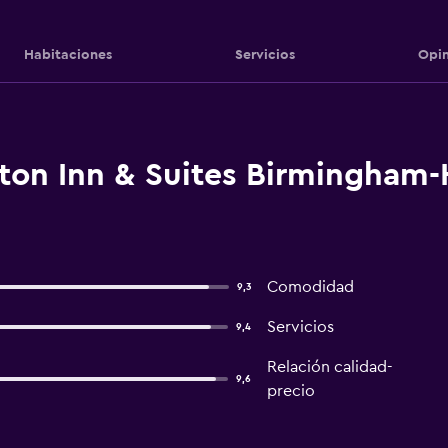
Habitaciones
Servicios
Opin
on Inn & Suites Birmingham-H
Comodidad
9,3
Servicios
9,4
Relación calidad-
9,6
precio