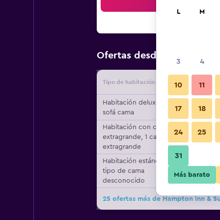
Bus
L
M
$109
Ofertas desde
/
Oferta m
3
4
Tipo de habitación
Proveedo
10
11
Habitación deluxe, 1
17
18
sofá cama
Habitación con cama
24
25
extragrande, 1 cama
extragrande
31
Habitación estándar,
tipo de cama
Más barato
desconocido
25 ofertas más de Hampton Inn & S