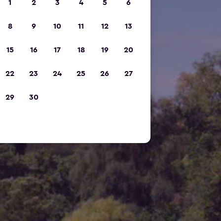
1
2
3
4
5
6
8
9
10
11
12
13
15
16
17
18
19
20
22
23
24
25
26
27
29
30