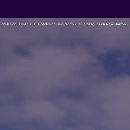
Hoteles en Tasmania
Hoteles en New Norfolk
Albergues en New Norfolk