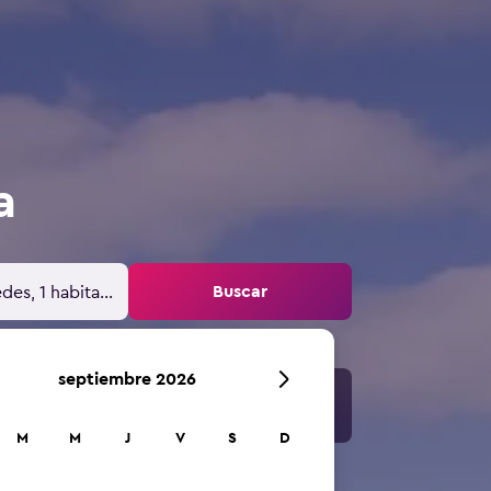
a
Buscar
des, 1 habitación
septiembre 2026
M
M
J
V
S
D