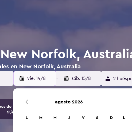
 New Norfolk, Australi
les en New Norfolk, Australia
vie. 14/8
-
sáb. 15/8
2 huéspe
agosto 2026
s de opciones de hoteles y alojamientos.
L
M
M
J
V
S
D
L