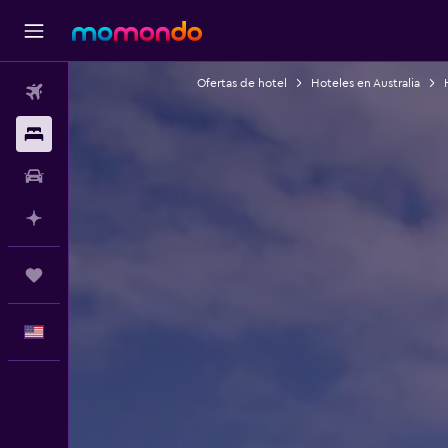
Ofertas de hotel
Hoteles en Australia
Vuelos
Alojamientos
Autos
Planifica con IA
Trips
Español