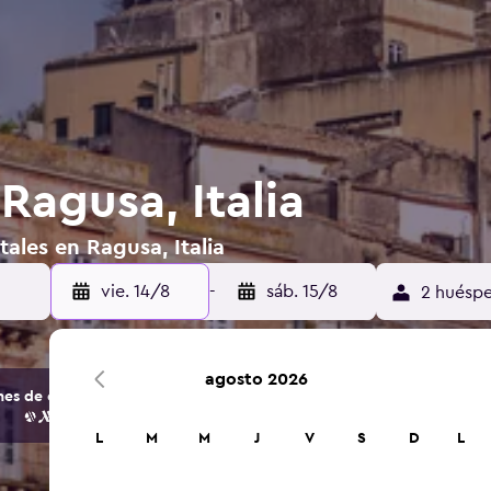
Ragusa, Italia
ales en Ragusa, Italia
vie. 14/8
-
sáb. 15/8
2 huéspe
agosto 2026
s de opciones de hoteles y alojamientos.
L
M
M
J
V
S
D
L