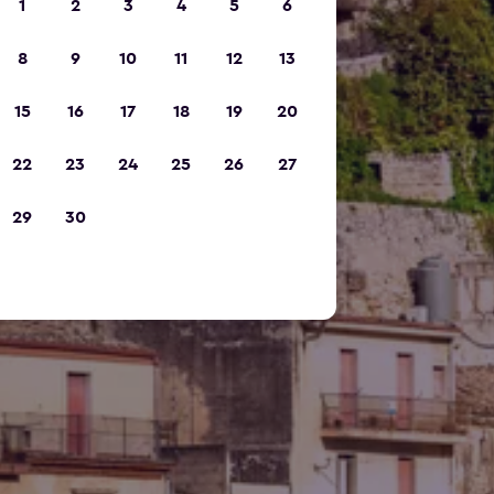
1
2
3
4
5
6
8
9
10
11
12
13
15
16
17
18
19
20
22
23
24
25
26
27
29
30