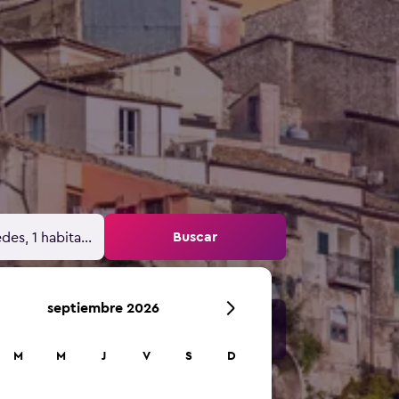
Buscar
des, 1 habitación
septiembre 2026
M
M
J
V
S
D