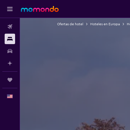
Ofertas de hotel
Hoteles en Europa
Ho
Vuelos
Alojamientos
Autos
Planifica con IA
Trips
Español