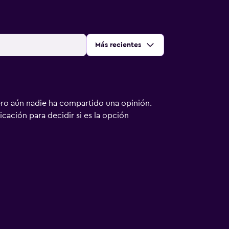
Ordenar por
:
Más recientes
ero aún nadie ha compartido una opinión.
bicación para decidir si es la opción