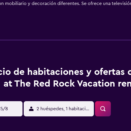
un mobiliario y decoración diferentes. Se ofrece una televisi
s también incluyen ventilador de techo y cortinas opacas. Se 
bajo en las instalaciones o cerca del alojamiento (es posible 
cio de habitaciones y ofertas 
at The Red Rock Vacation ren
15/8
2 huéspedes, 1 habitación