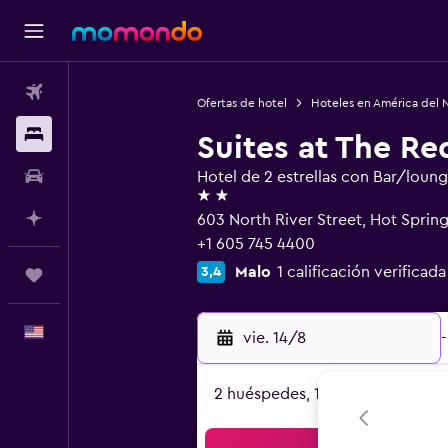
Vuelos
Ofertas de hotel
Hoteles en América del 
Alojamientos
Suites at The Re
Autos
Hotel de 2 estrellas con Bar/loun
2 estrellas
Planifica con IA
603 North River Street, Hot Spring
+1 605 745 4400
Malo
1 calificación verificada
3,4
Trips
Español
vie. 14/8
-
2 huéspedes, 1 habitación