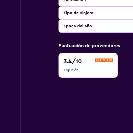
Puntuación
Tipo de viajero
Época del año
Puntuación de proveedores
3.4
3.4
/10
de
1 opinión
10