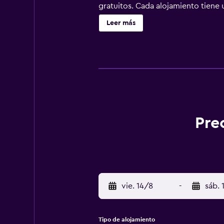
gratuitos. Cada alojamiento tiene 
canales por cable. Las habitacione
Leer más
esparcimiento que se indican más a
Pre
vie. 14/8
-
sáb. 
Tipo de alojamiento