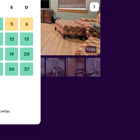
S
D
5
6
12
13
1/24
Habitación
19
20
26
27
rellas