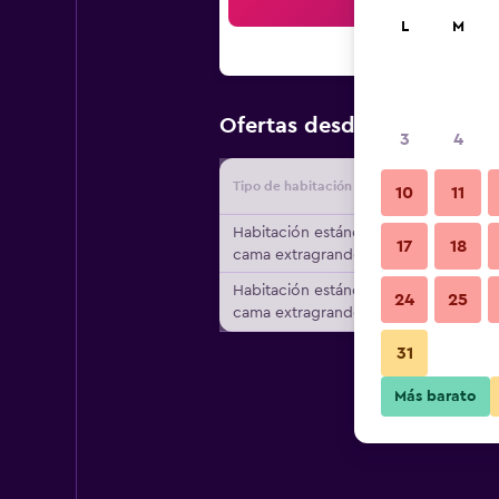
Bus
L
M
$173
Ofertas desde
/
Oferta m
3
4
Tipo de habitación
Proveedo
10
11
Habitación estándar, 1
17
18
cama extragrande
Habitación estándar, 1
24
25
cama extragrande
31
Más barato