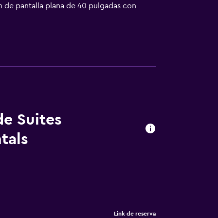
ón de pantalla plana de 40 pulgadas con
pueden practicar las actividades de ocio y
que se aplique un recargo).
de Suites
tals
Link de reserva