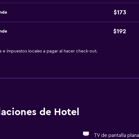
$173
ande
$192
ande
as e impuestos locales a pagar al hacer check-out.
alaciones de Hotel
TV de pantalla plan