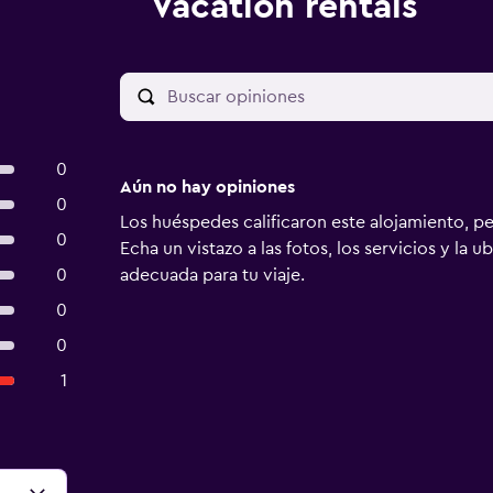
Vacation rentals
0
Aún no hay opiniones
0
Los huéspedes calificaron este alojamiento, p
0
Echa un vistazo a las fotos, los servicios y la u
0
adecuada para tu viaje.
0
0
1