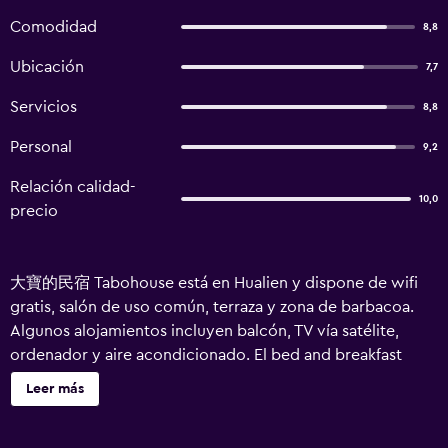
Comodidad
8,8
Ubicación
7,7
Servicios
8,8
Personal
9,2
Relación calidad-
10,0
precio
大寶的民宿 Tabohouse está en Hualien y dispone de wifi
gratis, salón de uso común, terraza y zona de barbacoa.
Algunos alojamientos incluyen balcón, TV vía satélite,
ordenador y aire acondicionado. El bed and breakfast
ofrece servicio de alquiler de coches. Pine Garden está a
Leer más
5,5 km del alojamiento, y Lago Liyu está a 14 km. El
aeropuerto (Aeropuerto de Hualien) está a 5 km, y el