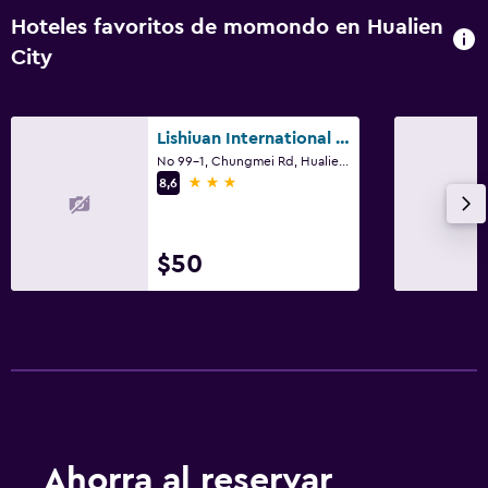
Hoteles favoritos de momondo en Hualien
City
Lishiuan International Hotel
No 99-1, Chungmei Rd, Hualien City
3 estrellas
8,6
$50
Ahorra al reservar