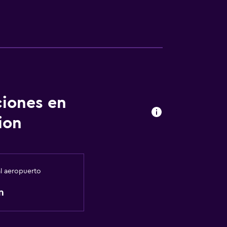
ciones en
ion
al aeropuerto
m