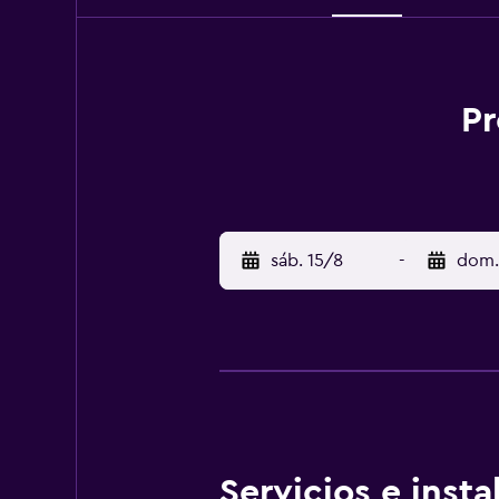
Pr
sáb. 15/8
-
dom.
Servicios e inst