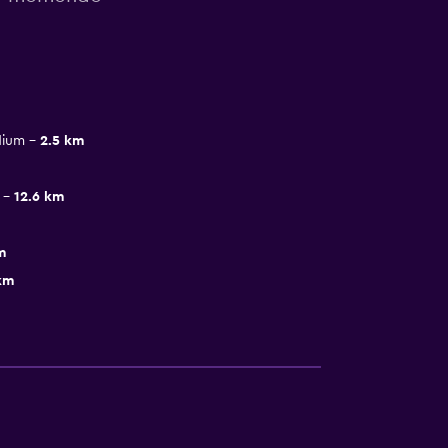
dium
2.5 km
12.6 km
m
km