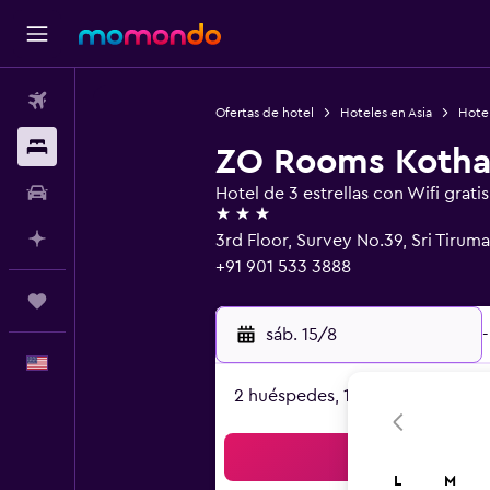
Vuelos
Ofertas de hotel
Hoteles en Asia
Hotel
Alojamientos
ZO Rooms Kotha
Autos
Hotel de 3 estrellas con Wifi gratis
3 estrellas
Planifica con IA
3rd Floor, Survey No.39, Sri Tiru
+91 901 533 3888
Trips
sáb. 15/8
-
Español
2 huéspedes, 1 habitación
Bus
L
M