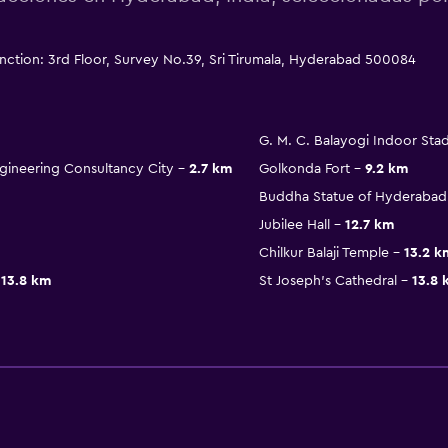
tion: 3rd Floor, Survey No.39, Sri Tirumala, Hyderabad 500084
G. M. C. Balayogi Indoor Sta
ineering Consultancy City
2.7 km
Golkonda Fort
9.2 km
Buddha Statue of Hyderabad
Jubilee Hall
12.7 km
Chilkur Balaji Temple
13.2 k
13.8 km
St Joseph's Cathedral
13.8 