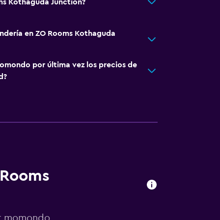
ms Kothaguda Junction?
vandería en ZO Rooms Kothaguda
omondo por última vez los precios de
d?
O Rooms
por momondo