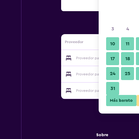
3
4
Proveedor
10
11
Proveedor para ZO Rooms Kothaguda
17
18
24
25
Proveedor para ZO Rooms Kothaguda
31
Proveedor para ZO Rooms Kothaguda
Más barato
Sobre