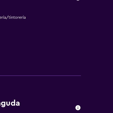
ría/tintorería
aguda