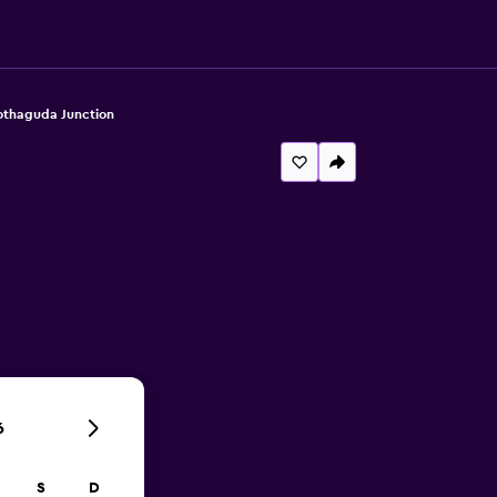
thaguda Junction
6
S
D