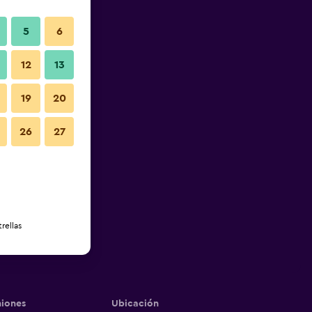
5
6
12
13
19
20
26
27
rellas
iones
Ubicación