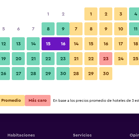
1
2
1
2
3
4
5
6
7
8
9
7
8
9
10
11
12
13
14
15
16
14
15
16
17
18
Ver precios
 Junction
19
20
21
22
23
21
22
23
24
25
26
27
28
29
30
28
29
30
Ver precios
 Junction
Ver precios
 Junction
Promedio
Más caro
En base a los precios promedio de hoteles de 3 est
Habitaciones
Servicios
Opin