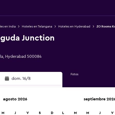
es en India
Hoteles en Telangana
Hoteles en Hyderabad
ZO Rooms Ko
guda Junction
mala, Hyderabad 500084
Fotos
dom. 16/8
agosto 2026
septiembre 202
car
M
J
V
S
D
L
M
M
J
V