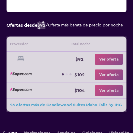
Ofertas desde
$92
/
Oferta más barata de precio por noche
Proveedor
Total noche
$92
Ver oferta
$102
Ver oferta
$104
Ver oferta
26 ofertas más de Candlewood Suites Idaho Falls By IHG
Sobre
Habitaciones
Servicios
Opiniones
Ubicación