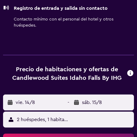
(pueden existir restricciones). Las habitaciones también
Registro de entrada y salida sin contacto
incluyen tabla de planchar con plancha y cortinas opacas.
Se ofrece servicio de limpieza cada semana. Los servicios
Contacto mínimo con el personal del hotel y otros
de ocio y esparcimiento en este hotel incluyen un centro
huéspedes.
de bienestar abierto las 24 horas. Se pueden practicar las
actividades de ocio y esparcimiento que se indican más
abajo en las instalaciones o cerca del alojamiento (es
posible que se aplique un recargo).
Precio de habitaciones y ofertas de
Candlewood Suites Idaho Falls By IHG
vie. 14/8
-
sáb. 15/8
2 huéspedes, 1 habitación