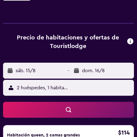
nevera y TV LCD de 40 pulgadas con paquete ampliado de
canales por cable premium. El Touristlodge de Inglewood
ofrece recepción 24 horas y servicios de conserjería, fax y
fotocopiadora. La Universidad de Loyola Marymount se
encuentra a 16 km y el club de campo Alondra, a 10
Precio de habitaciones y ofertas de
minutos en coche.
Touristlodge
sáb. 15/8
-
dom. 16/8
2 huéspedes, 1 habitación
$114
Habitación queen, 2 camas grandes