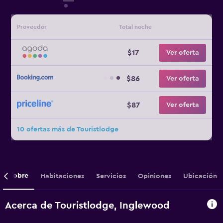
Proveedor
Total noche
$17
Ver oferta
$86
Ver oferta
$87
Ver oferta
10 ofertas más de Touristlodge
Sobre
Habitaciones
Servicios
Opiniones
Ubicación
Acerca de Touristlodge, Inglewood