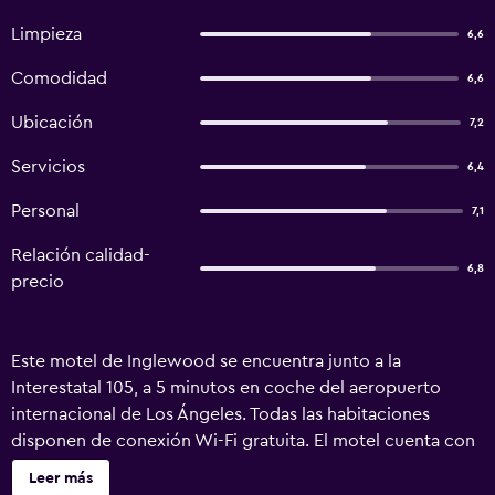
Limpieza
6,6
Comodidad
6,6
Ubicación
7,2
Servicios
6,4
Personal
7,1
Relación calidad-
6,8
precio
Este motel de Inglewood se encuentra junto a la
Interestatal 105, a 5 minutos en coche del aeropuerto
internacional de Los Ángeles. Todas las habitaciones
disponen de conexión Wi-Fi gratuita. El motel cuenta con
máquinas expendedoras de bebidas. Las habitaciones del
Leer más
Touristlodge incluyen aire acondicionado, microondas,