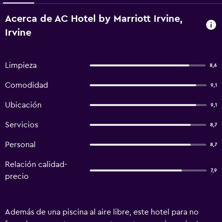
Acerca de AC Hotel by Marriott Irvine,
Irvine
Limpieza
8,6
Comodidad
9,1
Ubicación
9,1
Servicios
8,7
Personal
8,7
Relación calidad-
7,9
precio
Además de una piscina al aire libre, este hotel para no