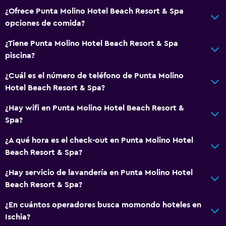
Servicios de lavandería/tintorería
envueltos por separado Hay opciones disponibles de
¿Ofrece Punta Molino Hotel Beach Resort & Spa
alimentos envueltos por separado para el desayuno Hay
opciones de comida?
opciones disponibles de alimentos envueltos por
General
¿Tiene Punta Molino Hotel Beach Resort & Spa
separado en el servicio a la habitación Se mide la
Espacio de almacenamiento
piscina?
temperatura del personal con regularidad Hay revisiones
de temperatura disponibles para los huéspedes Las
¿Cuál es el número de teléfono de Punta Molino
sábanas y toallas se lavan a una temperatura mínima de 60
Hotel Beach Resort & Spa?
°C Las superficies donde hay más contacto se limpian con
desinfectante La propiedad asegura que está
¿Hay wifi en Punta Molino Hotel Beach Resort &
implementando medidas de seguridad para los huéspedes
Spa?
Se usa spray electrostático para desinfectar Transacciones
¿A qué hora es el check-out en Punta Molino Hotel
sin uso de efectivo disponibles Servicio a la habitación y
Beach Resort & Spa?
alimentos sin contacto disponible Es posible que se
requiera una reservación para algunas instalaciones de la
¿Hay servicio de lavandería en Punta Molino Hotel
propiedad Se aplicaron medidas en el servicio de
Beach Resort & Spa?
alimentos para reforzar la seguridad Administrador o
anfitrión profesional La propiedad no ofrece toma de
¿En cuántos operadores busca momondo hoteles en
pruebas de COVID-19 en sus instalaciones La propiedad no
Ischia?
requiere ningún comprobante de salud para hacer check-