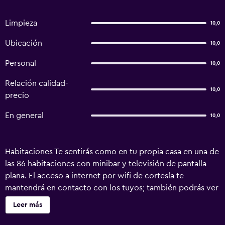
Limpieza
10,0
Ubicación
10,0
Personal
10,0
Relación calidad-
10,0
precio
En general
10,0
Habitaciones Te sentirás como en tu propia casa en una de
las 86 habitaciones con minibar y televisión de pantalla
plana. El acceso a internet por wifi de cortesía te
mantendrá en contacto con los tuyos; también podrás ver
tu programa favorito en la televisión con canales vía
Leer más
satélite. El baño privado con bañera o ducha dispone de
bidet y secador de pelo. Las comodidades incluyen caja