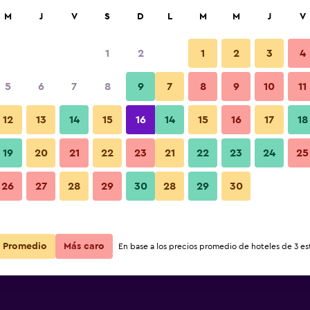
car
M
J
V
S
D
L
M
M
J
V
1
2
1
2
3
4
5
6
7
8
9
7
8
9
10
11
12
13
14
15
16
14
15
16
17
18
Ver precios
osy Be
19
20
21
22
23
21
22
23
24
25
26
27
28
29
30
28
29
30
Ver precios
osy Be
Ver precios
osy Be
Promedio
Más caro
En base a los precios promedio de hoteles de 3 est