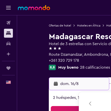
Vuelos
Ofertas de hotel
Hoteles en África
Hot
Alojamientos
Madagascar Reso
Autos
Hotel de 3 estrellas con Servicio 
3 estrellas
Planifica con IA
Route Dzamandzar, Ambondrona, I
+261 320 729 178
Muy bueno
28 calificaciones
8,8
Trips
Español
dom. 16/8
-
2 huéspedes, 1 habitación