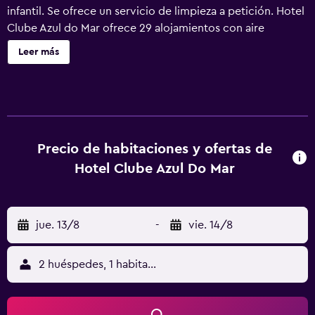
infantil. Se ofrece un servicio de limpieza a petición. Hotel
Clube Azul do Mar ofrece 29 alojamientos con aire
acondicionado. Este hotel en Itanhaém ofrece acceso a
Leer más
Internet wifi gratis. Los baños están equipados con ducha.
Es posible solicitar juegos de cama hipoalergénicos y
tabla de planchar con plancha. Se ofrece servicio de
limpieza a petición. En el alojamiento hay piscina al aire
libre y piscina infantil. No se permite la entrada a la piscina
de niños menores de 10 años sin la supervisión de un
Precio de habitaciones y ofertas de
adulto. Se pueden practicar las actividades de ocio y
Hotel Clube Azul Do Mar
esparcimiento que se indican más abajo en las
instalaciones o cerca del alojamiento (es posible que se
aplique un recargo).
jue. 13/8
-
vie. 14/8
2 huéspedes, 1 habitación