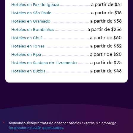
a partir de $31
Hoteles en Foz de Iguazu
a partir de $16
Hoteles en São Paulo
a partir de $38
Hoteles en Gramado
a partir de $256
Hoteles en Bombinhas
a partir de $60
Hoteles en Chuí
a partir de $52
Hoteles en Torres
a partir de $20
Hoteles en Pipa
a partir de $25
Hoteles en Santana do Livramento
a partir de $46
Hoteles en Búzios
a partir de $43
Hoteles en Balneario Camboriú
momondo siempre trata de obtener precios exactos, sin embargo,
*
los precios no están garantizados
.