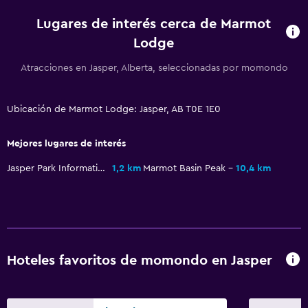
Secador de pelo
Lugares de interés cerca de Marmot
Aseo
Lodge
Papel higiénico
Atracciones en Jasper, Alberta, seleccionadas por momondo
Baño privado
Piscina y spa
Ubicación de Marmot Lodge: Jasper, AB T0E 1E0
Spa
Mejores lugares de interés
Bañera de hidromasaje
Jasper Park Information Centre
1,2 km
Marmot Basin Peak
10,4 km
Piscina (cubierta)
Sauna
Sistema de entretenimiento
Radio
Hoteles favoritos de momondo en Jasper
TV de pantalla plana
TV por cable o vía satélite