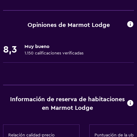
Servicios básicos
Wifi gratis
Wifi disponible en todas las instalaciones
Opiniones de Marmot Lodge
Internet
Ropa de cama
Muy bueno
8,3
Toallas
1.150 calificaciones verificadas
Ventilador
Artículos de aseo gratis
Calefacción
Aire acondicionado
Información de reserva de habitaciones
Papeleras
en Marmot Lodge
Actividades
Tienda de regalos
Relación calidad-precio
Puntuación de la ubi
Senderismo