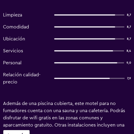
Limpieza
8,7
Comodidad
8,7
Ubicación
8,7
Servicios
8,4
Personal
9,0
Relación calidad-
7,9
precio
Además de una piscina cubierta, este motel para no
fumadores cuenta con una sauna y una cafetería. Podrás
disfrutar de wifi gratis en las zonas comunes y
aparcamiento gratuito. Otras instalaciones incluyen una
bañera de hidromasaje, servicio de recepción 24 horas y