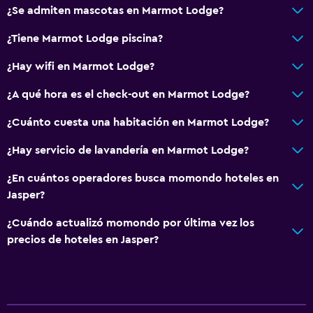
¿Se admiten mascotas en Marmot Lodge?
Cafetera
Cocineta
¿Tiene Marmot Lodge piscina?
¿Hay wifi en Marmot Lodge?
Servicios y facilidades
¿A qué hora es el check-out en Marmot Lodge?
Servicio de despertador
Cambio de divisas
¿Cuánto cuesta una habitación en Marmot Lodge?
Instalaciones para reuniones
¿Hay servicio de lavandería en Marmot Lodge?
Venta de pases de esquí
¿En cuántos operadores busca momondo hoteles en
Acceso con tarjeta
Jasper?
Check-out exprés
¿Cuándo actualizó momondo por última vez los
Recepción 24 horas
precios de hoteles en Jasper?
Baño
Ducha