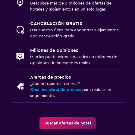
Descubre más de 3 millones de ofertas de
Estacionamiento y transporte
hoteles y alojamientos en un solo lugar.
Traslado al aeropuerto (con cargos)
CANCELACIÓN GRATIS
Estacionamiento gratuito
Usa nuestro filtro para encontrar alojamientos
Servicio de traslado (cargo adicional)
con cancelación gratis.
Millones de opiniones
Lavandería
Mira las puntuaciones basadas en millones de
Lavandería
opiniones de huéspedes reales.
Servicios de lavandería/tintorería
Alertas de precios
Plancha y tabla de planchar
¿Aún no quieres reservar?
Crea una alerta de precios
para realizar un
seguimiento.
Comedor
Minibar
Restaurante
Buscar ofertas de hotel
Bar/lounge