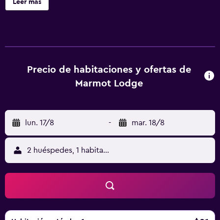
Leer más
una sala de ordenadores. Se ofrece un servicio de limpieza
a petición. Marmot Lodge ofrece 107 alojamientos con
aire acondicionado, cafetera y tetera y secador de pelo.
Se ofrece una televisión de pantalla plana con canales por
cable. Los baños están equipados con bañera o ducha y
artículos de higiene personal gratuitos. Los huéspedes
Precio de habitaciones y ofertas de
pueden navegar por la web gracias a nuestro acceso a
Marmot Lodge
Internet wifi gratis. Es posible solicitar tabla de planchar
con plancha y cambio de toallas. Se ofrece servicio de
limpieza todos los días. En el alojamiento hay piscina
lun. 17/8
-
mar. 18/8
cubierta y bañera de hidromasaje. Otros servicios de ocio
y esparcimiento incluyen sauna. Se pueden practicar las
actividades de ocio y esparcimiento que se indican más
2 huéspedes, 1 habitación
abajo en las instalaciones o cerca del alojamiento (es
posible que se aplique un recargo).