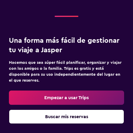
Salud y seguridad
Limpieza diaria
Caja fuerte
Una forma más fácil de gestionar
Ideal para familias
tu viaje a Jasper
Cuidado de niños o guardería
Hacemos que sea súper fácil planificar, organizar y viajar
Cuna/cama nido disponibles
con los amigos o la familia. Trips es gratis y está
disponible para su uso independientemente del lugar en
Habitación
el que reserves.
Despertador
Empezar a usar Trips
Buscar mis reservas