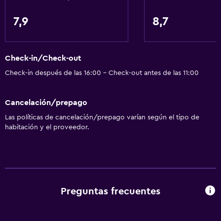
Bicicletas
7,9
8,7
Canotaje
Ciclismo
Check-in/Check-out
Paseo en trineo
Check-in después de las 16:00 - Check-out antes de las 11:00
Esquí
Patinaje sobre hielo
Cancelación/prepago
Snowboard
Las políticas de cancelación/prepago varían según el tipo de
habitación y el proveedor.
Cocina
Tetera eléctrica
Microondas
Tetera/cafetera
Preguntas frecuentes
Tetera
Nevera