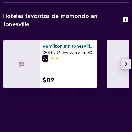
Hoteles favoritos de momondo en
Jonesville
Hamilton Inn Jonesville I-77
1540 Nc 67 Hwy, Jonesville, NC
2 estrellas
7,0
$82