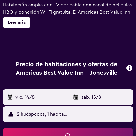
Habitación amplia con TV por cable con canal de películas
HBO y conexión Wi-Fi gratuita. El Americas Best Value Inn
– Jonesville ofrece habitaciones luminosas con suelo de
Leer más
madera de vinilo y muebles de madera. Incluye aire
acondicionado y escritorio. Hay aparcamiento gratuito. La
recepción está abierta las 24 horas y ofrece servicios de
fax y fotocopias. El parque estatal Stone Mountain está a
21,8 millas del Jonesville Americas Best Value Inn. North
Wilkesboro, sede del Festival de Música Merle Fest-
Precio de habitaciones y ofertas de
Country, está a 28 millas. Se admiten mascotas por un
Americas Best Value Inn - Jonesville
suplemento de 20 USD por noche y mascota. Solo se
admiten un máximo de 2 mascotas por habitación. Las
habitaciones que admiten mascotas son limitadas y solo
vie. 14/8
-
sáb. 15/8
se pueden proporcionar si están disponibles. Llame al
hotel para asegurarse de que hay una habitación que
admite mascotas.
2 huéspedes, 1 habitación