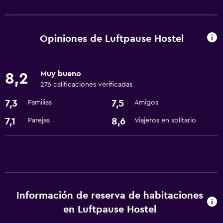
Servicios básicos
Wifi gratis
Wifi disponible en todas las instalaciones
Opiniones de Luftpause Hostel
Internet
Aire acondicionado
Muy bueno
8,2
Artículos de aseo gratis
276 calificaciones verificadas
7,3
7,5
Familias
Amigos
General
7,1
8,6
Parejas
Viajeros en solitario
Habitaciones familiares
Casilleros
Pantuflas
Espacio de almacenamiento
Información de reserva de habitaciones
Comedor
en Luftpause Hostel
Cocina compartida