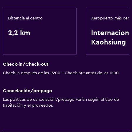
Microondas
Nevera
Distancia al centro
Aeropuerto más cer
Estacionamiento y transporte
2,2 km
Internaciona
Estacionamiento
Kaohsiung
Estacionamiento en la calle
Check-in/Check-out
Sistema de entretenimiento
Check-in después de las 15:00 - Check-out antes de las 11:00
Sala de estar/TV compartida
TV de pantalla plana
Cancelación/prepago
Las políticas de cancelación/prepago varían según el tipo de
Accesibilidad y adecuación
habitación y el proveedor.
Para no fumadores
Ascensor