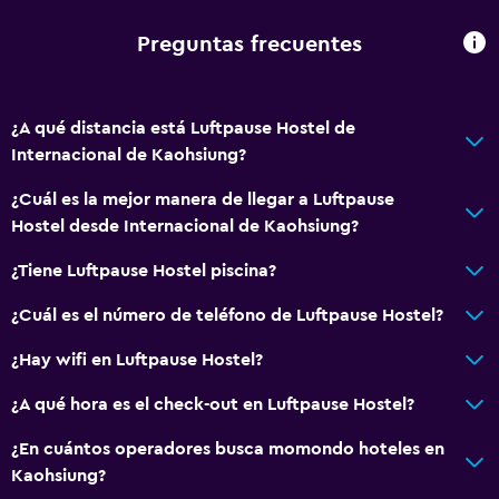
Salud y seguridad
Preguntas frecuentes
Limpieza diaria
Botiquín de primeros auxilios
¿A qué distancia está Luftpause Hostel de
Piscina y spa
Internacional de Kaohsiung?
Bañera de hidromasaje
¿Cuál es la mejor manera de llegar a Luftpause
Hostel desde Internacional de Kaohsiung?
Baño
¿Tiene Luftpause Hostel piscina?
Secador de pelo
¿Cuál es el número de teléfono de Luftpause Hostel?
Lavandería
¿Hay wifi en Luftpause Hostel?
Lavandería
¿A qué hora es el check-out en Luftpause Hostel?
Zona de trabajo
¿En cuántos operadores busca momondo hoteles en
Kaohsiung?
Fax/fotocopiadora