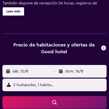
También dispone de recepción 24 horas, registros de
entrada y salida exprés y acceso a internet gratuito en las
Leer más
zonas públicas. Los huéspedes tienen a su disposición
muchas comodidades e instalaciones, como un mostrador
turístico, un servicio de guardaequipajes y una caja fuerte.
En el alojamiento también hay una lavandería que los
huéspedes pueden utilizar. Sun Hotel Kaohsiung dispone
de habitaciones con aire acondicionado que cuentan con
Precio de habitaciones y ofertas de
un televisor de pantalla plana y unas zapatillas. Las
Good hotel
habitaciones están insonorizadas e incluyen un teléfono,
una nevera y una caja fuerte en la habitación. Entre las
opciones de restauración disponibles en el
sáb. 15/8
-
dom. 16/8
establecimiento hay un restaurante, que es el lugar
perfecto para disfrutar de una buena comida. Sun Hotel
Kaohsiung está cerca de Cultural Center Metro Station,
2 huéspedes, 1 habitación
por lo que los huéspedes lo tienen fácil para salir a
descubrir Ciudad de Kaohsiung y la zona de los
alrededores. El lago Chengcing está a solo un breve
trayecto conduciendo del hotel.