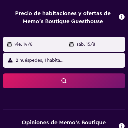
pesca. La casa de huéspedes dispone de habitaciones que
incluyen un secador de pelo. Aquellos que quieran
Precio de habitaciones y ofertas de
descubrir los bares y restaurantes de la zona cuentan con
Memo's Boutique Guesthouse
multitud de establecimientos en los alrededores del
alojamiento. Para los huéspedes que deseen explorar la
zona, la casa de huéspedes pone a su disposición comidas
vie. 14/8
-
sáb. 15/8
para llevar.
2 huéspedes, 1 habitación
Opiniones de Memo's Boutique