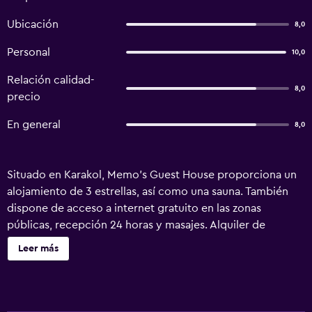
Ubicación
8,0
Personal
10,0
Relación calidad-
8,0
precio
En general
8,0
Situado en Karakol, Memo's Guest House proporciona un
alojamiento de 3 estrellas, así como una sauna. También
dispone de acceso a internet gratuito en las zonas
públicas, recepción 24 horas y masajes. Alquiler de
bicicletas, servicio de tintorería y un servicio de
Leer más
guardaequipajes son solo algunos de los servicios que
pone a su disposición la casa de huéspedes. Para aquellos
que busquen aventura al aire libre, el casa de huéspedes
cuenta con un abanico de actividades como senderismo y