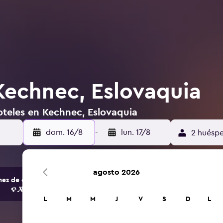
Kechnec, Eslovaquia
oteles en Kechnec, Eslovaquia
dom. 16/8
-
lun. 17/8
2 huéspe
agosto 2026
s de opciones de hoteles y alojamientos.
L
M
M
J
V
S
D
L