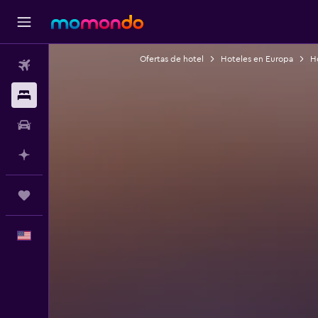
Ofertas de hotel
Hoteles en Europa
H
Vuelos
Alojamientos
Autos
Planifica con IA
Trips
Español