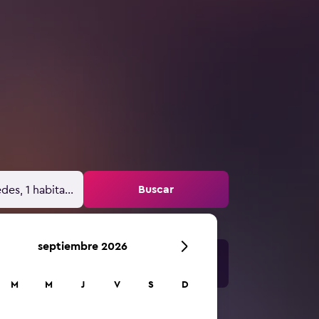
Buscar
des, 1 habitación
septiembre 2026
M
M
J
V
S
D