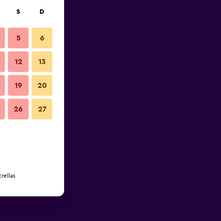
S
D
5
6
12
13
19
20
26
27
rellas