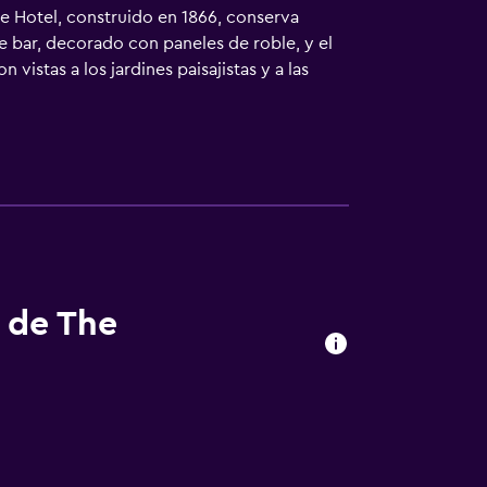
le Hotel, construido en 1866, conserva
e bar, decorado con paneles de roble, y el
istas a los jardines paisajistas y a las
 un menú exquisito y ofrece un servicio
s de The