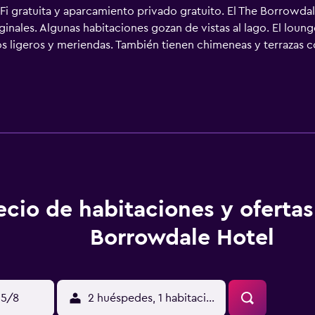
iFi gratuita y aparcamiento privado gratuito. El The Borrowda
nales. Algunas habitaciones gozan de vistas al lago. El loung
 ligeros y meriendas. También tienen chimeneas y terrazas con v
estaurante, galardonado con el distintivo AA Rosette, propone
ecio de habitaciones y oferta
Borrowdale Hotel
15/8
2 huéspedes, 1 habitación