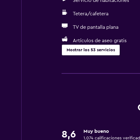
Servicio de habitaciones
Tetera/cafetera
TV de pantalla plana
Artículos de aseo gratis
Mostrar los 53 servicios
Comedor
Tetera eléctrica
Almuerzos para llevar
Menús para dietas especiales (bajo
Restaurante
Bar/lounge
Desayuno en la habitación
Muy bueno
8,6
Tetera/cafetera
1.074 calificaciones verifica