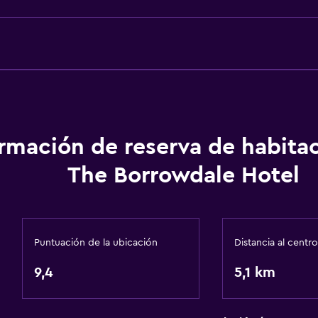
 alojamiento
Servicios básicos
Wifi gratis
Internet
Extinguidor
Artículos de aseo gratis
ormación de reserva de habita
Alarma de humo
The Borrowdale Hotel
Calefacción
Lavandería
Puntuación de la ubicación
Distancia al centro
Lavandería
9,4
Servicios de lavandería/
5,1 km
Plancha y tabla de planc
Plancha para pantalones