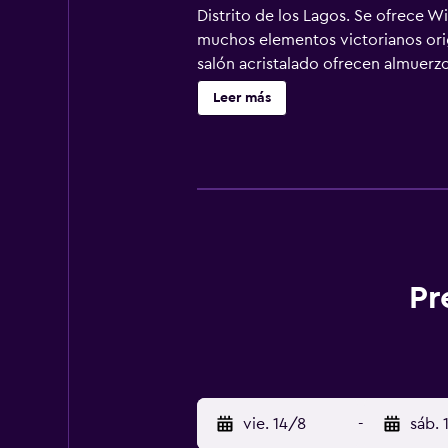
Distrito de los Lagos. Se ofrece W
muchos elementos victorianos origi
salón acristalado ofrecen almuerzos
montañas de los alrededores. El r
Leer más
amable.
Pr
vie. 14/8
-
sáb. 