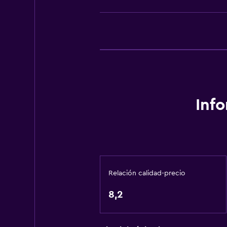
La comida se puede entregar en el
Baño
Ducha
Tina de baño
Secador de pelo
Aseo
Inf
Albornoz
Baño privado
Servicios y facilidades
Relación calidad-precio
Instalaciones para reuniones
Servicio de habitaciones
8,2
Check-out exprés
Check-in/check-out privado