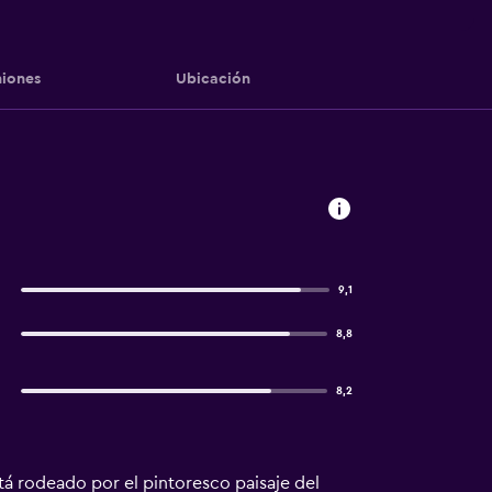
iones
Ubicación
9,1
8,8
8,2
tá rodeado por el pintoresco paisaje del