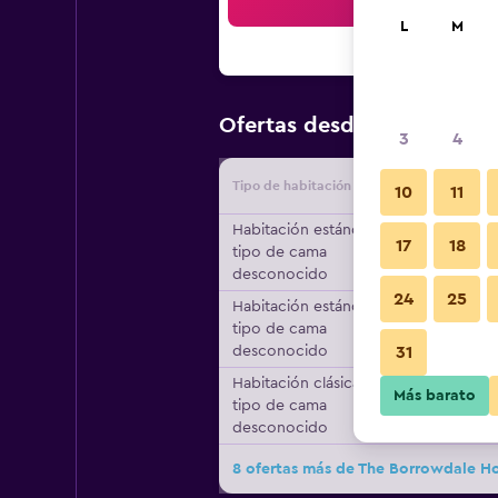
Bus
L
M
$229
Ofertas desde
/
Oferta m
3
4
Tipo de habitación
Proveedo
10
11
Habitación estándar,
17
18
tipo de cama
desconocido
24
25
Habitación estándar,
tipo de cama
desconocido
31
Habitación clásica,
Más barato
tipo de cama
desconocido
8 ofertas más de The Borrowdale Ho