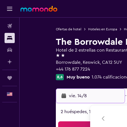
Vuelos
Ofertas de hotel
Hoteles en Europa
H
Alojamientos
The Borrowdale 
Autos
Hotel de 2 estrellas con Restauran
2 estrellas
Planifica con IA
Borrowdale, Keswick, CA12 5UY
+44 176 877 7224
Muy bueno
1.074 calificacion
8,6
Trips
Español
vie. 14/8
-
2 huéspedes, 1 habitación