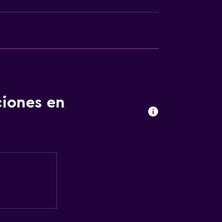
ciones en
tintorería
har