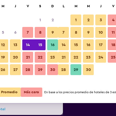
car
M
J
V
S
D
L
M
M
J
V
1
2
1
2
3
4
ás barata de precio por noche
5
6
7
8
9
7
8
9
10
11
r
Total noche
12
13
14
15
16
14
15
16
17
18
19
20
21
22
23
21
22
23
24
25
$229
Ver oferta
26
27
28
29
30
28
29
30
$230
Ver oferta
Promedio
Más caro
En base a los precios promedio de hoteles de 3 est
$234
Ver oferta
tel