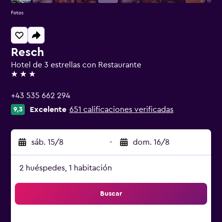
Fotos
Resch
Hotel de 3 estrellas con Restaurante
3 estrellas
+43 535 662 294
Excelente
651 calificaciones verificadas
9,3
sáb. 15/8
-
dom. 16/8
2 huéspedes, 1 habitación
Buscar