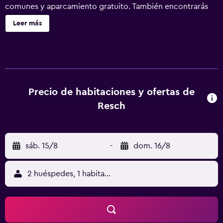
comunes y aparcamiento gratuito. También encontrarás
asistencia turística y para la compra de entradas, un jardín
Leer más
y una caja fuerte en la recepción. Resch ofrece 21
alojamientos con caja fuerte y zapatillas. Cada alojamiento
tiene un mobiliario y decoración diferentes. Las camas
están vestidas con edredón de plumas. Se ofrece una
televisión de pantalla plana en todas las habitaciones. Los
baños están equipados con artículos de higiene personal
Precio de habitaciones y ofertas de
gratuitos y secador de pelo. Este hotel en Kitzbühel
Resch
ofrece acceso a Internet wifi gratis. Se ofrece servicio de
limpieza todos los días y es posible solicitar juegos de
cama hipoalergénicos. Los servicios de ocio y
sáb. 15/8
-
dom. 16/8
esparcimiento en este hotel incluyen sauna. Se pueden
practicar las actividades de ocio y esparcimiento que se
indican más abajo en las instalaciones o cerca del
2 huéspedes, 1 habitación
alojamiento (es posible que se aplique un recargo).