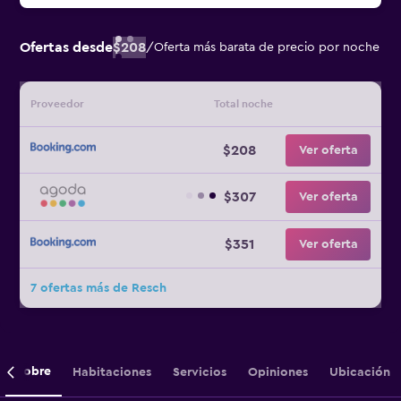
Ofertas desde
$208
/
Oferta más barata de precio por noche
Proveedor
Total noche
$208
Ver oferta
$307
Ver oferta
$351
Ver oferta
7 ofertas más de Resch
Sobre
Habitaciones
Servicios
Opiniones
Ubicación