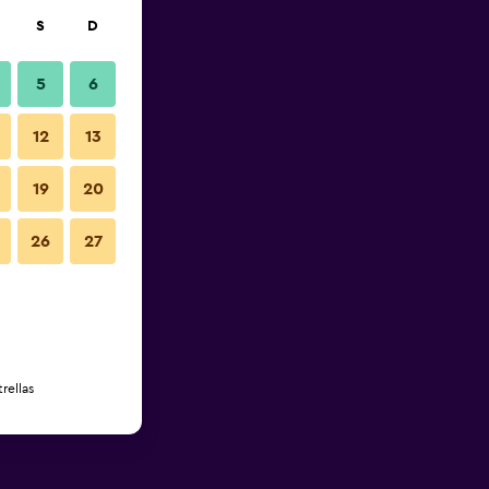
S
D
5
6
12
13
19
20
26
27
rellas