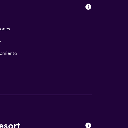
iones
o
namiento
esort