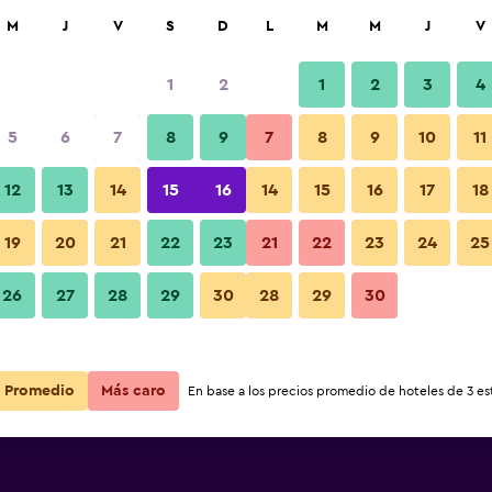
car
M
J
V
S
D
L
M
M
J
V
1
2
1
2
3
4
5
6
7
8
9
7
8
9
10
11
12
13
14
15
16
14
15
16
17
18
Ver precios
19
20
21
22
23
21
22
23
24
25
26
27
28
29
30
28
29
30
Ver precios
Ver precios
Promedio
Más caro
En base a los precios promedio de hoteles de 3 est