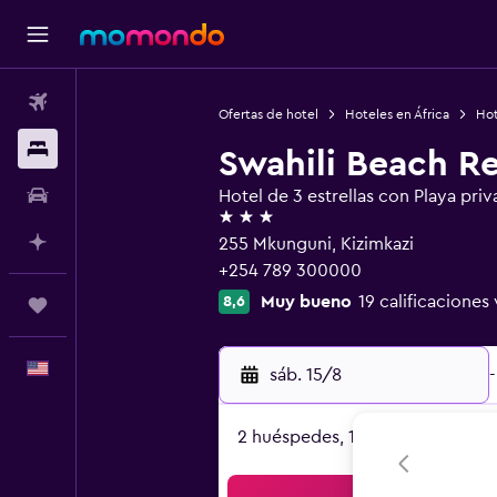
Vuelos
Ofertas de hotel
Hoteles en África
Hot
Alojamientos
Swahili Beach Re
Autos
Hotel de 3 estrellas con Playa priv
3 estrellas
Planifica con IA
255 Mkunguni, Kizimkazi
+254 789 300000
Muy bueno
19 calificaciones 
8,6
Trips
Español
sáb. 15/8
-
2 huéspedes, 1 habitación