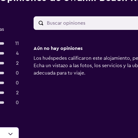
as
11
Aún no hay opiniones
4
Los huéspedes calificaron este alojamiento, p
2
Echa un vistazo a las fotos, los servicios y la u
0
adecuada para tu viaje.
0
2
0