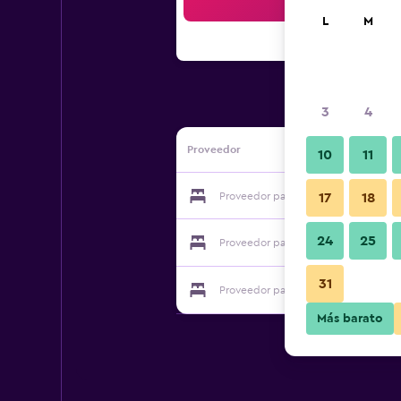
Bus
L
M
3
4
Proveedor
10
11
Proveedor para Swahili Beach Resort
17
18
24
25
Proveedor para Swahili Beach Resort
31
Proveedor para Swahili Beach Resort
Más barato