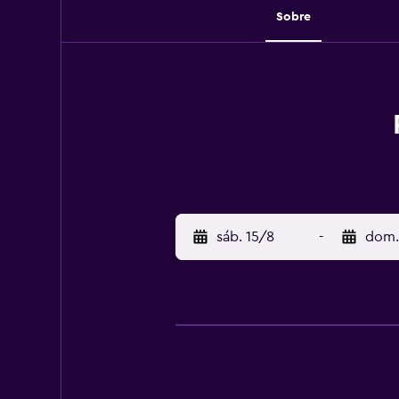
Sobre
sáb. 15/8
-
dom.