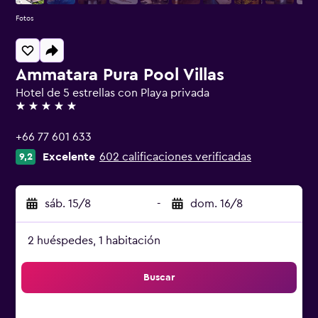
Fotos
Ammatara Pura Pool Villas
Hotel de 5 estrellas con Playa privada
5 estrellas
+66 77 601 633
Excelente
602 calificaciones verificadas
9,2
sáb. 15/8
-
dom. 16/8
2 huéspedes, 1 habitación
Buscar