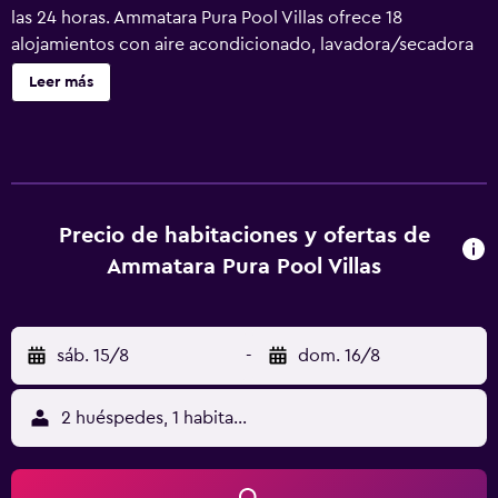
las 24 horas. Ammatara Pura Pool Villas ofrece 18
alojamientos con aire acondicionado, lavadora/secadora
y minibar. Las habitaciones disponen de balcón o patio. Se
Leer más
ofrece una televisión LCD con canales por satélite. En este
complejo de 5 estrellas, los alojamientos incluyen cocina
con frigorífico/congelador grande, microondas y cafetera
y tetera. Los baños están equipados con bañera o ducha,
albornoces, zapatillas y secador de pelo. Los huéspedes
pueden navegar por la web gracias a nuestro acceso a
Precio de habitaciones y ofertas de
Internet wifi gratis. Los servicios para personas de
Ammatara Pura Pool Villas
negocios incluyen escritorio y cajas fuertes. Las
habitaciones también incluyen botella de agua gratuita y
tabla de planchar con plancha. Se ofrece servicio de
sáb. 15/8
-
dom. 16/8
limpieza todos los días. En el alojamiento hay piscina al
aire libre, piscina infantil y bañera de hidromasaje. Otros
servicios de ocio y esparcimiento incluyen gimnasio
2 huéspedes, 1 habitación
abierto las 24 horas. Se pueden practicar las actividades
de ocio y esparcimiento que se indican más abajo en las