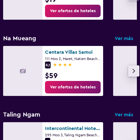
Ver ofertas de hoteles
Na Mueang
Ver más
Centara Villas Samui
111 Moo 2, Maret, Natien Beach, Ko Samui
4 estrellas
8,1
$59
Ver ofertas de hoteles
Taling Ngam
Ver más
Intercontinental Hotels Koh Samui Resort By IHG
295 Moo 3, Taling Ngam Beach, Ko Samui