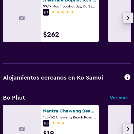
99/9 Moo 1 Bophut Bay, Ko Samui
5 estrellas
9,3
$262
Alojamientos cercanos en Ko Samui
Bo Phut
Ver más
Nantra Chaweng Beach Hotel
155/62 Chaweng Beach Road, Bophut, Ko Samui
3 estrellas
8,3
$19