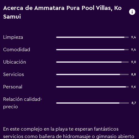
Acerca de Ammatara Pura Pool Villas, Ko
Samui
Limpieza
9,4
Comodidad
9,4
Ubicación
9,0
Servicios
8,8
Personal
9,6
Relación calidad-
8,7
precio
En este complejo en la playa te esperan fantásticos
servicios como bañera de hidromasaje o gimnasio abierto