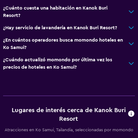
Piscina y spa
¿Cuánto cuesta una habitación en Kanok Buri
Piscina privada
Resort?
Bañera de hidromasaje
¿Hay servicio de lavandería en Kanok Buri Resort?
Piscina al aire libre
¿En cuántos operadores busca momondo hoteles en
Piscina pequeña
Ko Samui?
Toallas para piscina
¿Cuándo actualizó momondo por última vez los
Piscina con vista
precios de hoteles en Ko Samui?
Aire libre
Terraza/patio
Toallas de playa
Lugares de interés cerca de Kanok Buri
Terraza
Resort
Playa privada
Atracciones en Ko Samui, Tailandia, seleccionadas por momondo
Jardín