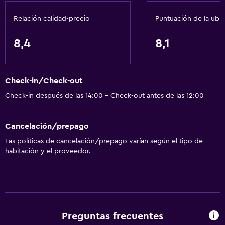
Minibar
Relación calidad-precio
Puntuación de la ubi
Restaurante
Bar/lounge
8,4
8,1
Tetera/cafetera
Tetera
Check-in/Check-out
Nevera
Check-in después de las 14:00 - Check-out antes de las 12:00
La comida se puede entregar en el alojamiento
Cafetera
Cancelación/prepago
Las políticas de cancelación/prepago varían según el tipo de
Servicios básicos
habitación y el proveedor.
Wifi gratis
Internet
Extinguidor
Artículos de aseo gratis
Preguntas frecuentes