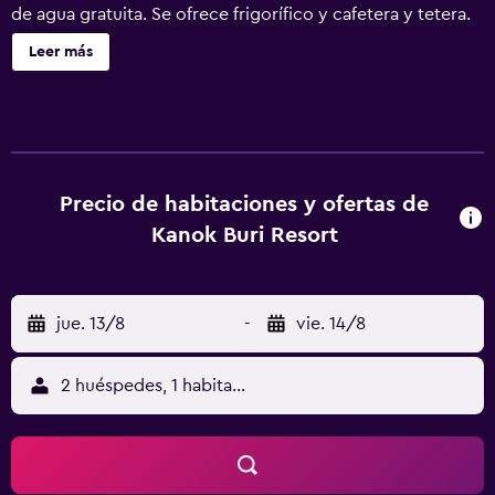
de agua gratuita. Se ofrece frigorífico y cafetera y tetera.
Los baños están equipados con artículos de higiene
Leer más
personal gratuitos y secador de pelo. Los huéspedes
pueden navegar por la web gracias a nuestro acceso a
Internet wifi gratis. Se ofrece televisión por satélite. Se
ofrece servicio de limpieza todos los días. En el
alojamiento hay piscina al aire libre y piscina infantil. Se
pueden practicar las actividades de ocio y esparcimiento
Precio de habitaciones y ofertas de
que se indican más abajo en las instalaciones o cerca del
Kanok Buri Resort
alojamiento (es posible que se aplique un recargo).
jue. 13/8
-
vie. 14/8
2 huéspedes, 1 habitación