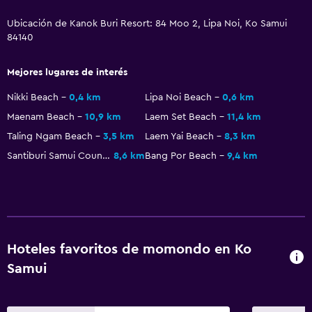
Ideal para familias
Ubicación de Kanok Buri Resort: 84 Moo 2, Lipa Noi, Ko Samui
84140
Cuidado de niños o guardería
Cuna/cama nido disponibles
Mejores lugares de interés
Piscina (para niños)
Nikki Beach
0,4 km
Lipa Noi Beach
0,6 km
Comidas para niños
Maenam Beach
10,9 km
Laem Set Beach
11,4 km
Parque infantil
Taling Ngam Beach
3,5 km
Laem Yai Beach
8,3 km
Santiburi Samui Country Club
8,6 km
Bang Por Beach
9,4 km
Salud y seguridad
Limpieza diaria
Cámaras CCTV en zonas comunes
Seguridad las 24 horas
Hoteles favoritos de momondo en Ko
Caja fuerte
Samui
Estacionamiento y transporte