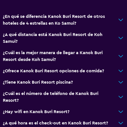
Champú
Alarma de humo
¿En qué se diferencia Kanok Buri Resort de otros
Gel de ducha
hoteles de 4 estrellas en Ko Samui?
Aire acondicionado
¿A qué distancia está Kanok Buri Resort de Koh
Acondicionador
Samui?
Servicios y facilidades
¿Cuál es la mejor manera de llegar a Kanok Buri
Resort desde Koh Samui?
Renta de autos
Caja fuerte
¿Ofrece Kanok Buri Resort opciones de comida?
Cambio de divisas
¿Tiene Kanok Buri Resort piscina?
Servicio de habitaciones
¿Cuál es el número de teléfono de Kanok Buri
Mostrador de información turística
Resort?
Botella de agua
¿Hay wifi en Kanok Buri Resort?
Recepción 24 horas
¿A qué hora es el check-out en Kanok Buri Resort?