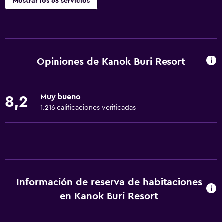
Mostrar los 68 servicios
Baño
Ducha
Gorro de baño
Opiniones de Kanok Buri Resort
Tina de baño
Bañera de hidromasaje
Muy bueno
8,2
Secador de pelo
1.216 calificaciones verificadas
Aseo
Papel higiénico
Cepillo de dientes
Baño privado
Información de reserva de habitaciones
Comedor
en Kanok Buri Resort
Tetera eléctrica