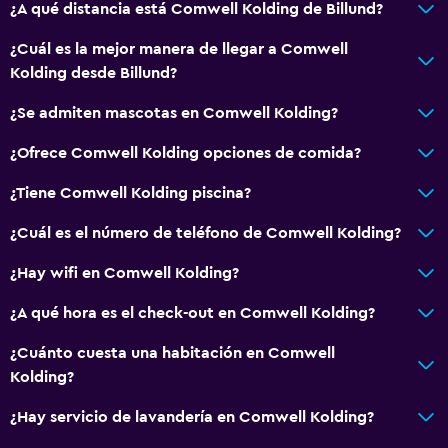
Bar de tapas
¿A qué distancia está Comwell Kolding de Billund?
Restaurante
¿Cuál es la mejor manera de llegar a Comwell
Bar/lounge
Kolding desde Billund?
Tetera/cafetera
¿Se admiten mascotas en Comwell Kolding?
La comida se puede entregar en el alojamiento
¿Ofrece Comwell Kolding opciones de comida?
Actividades
¿Tiene Comwell Kolding piscina?
Tienda de regalos
¿Cuál es el número de teléfono de Comwell Kolding?
Bicicletas
¿Hay wifi en Comwell Kolding?
Juegos de mesa/rompecabezas
¿A qué hora es el check-out en Comwell Kolding?
Sala de juegos
Dardos
¿Cuánto cuesta una habitación en Comwell
Kolding?
Ping pong
Mesa de billar
¿Hay servicio de lavandería en Comwell Kolding?