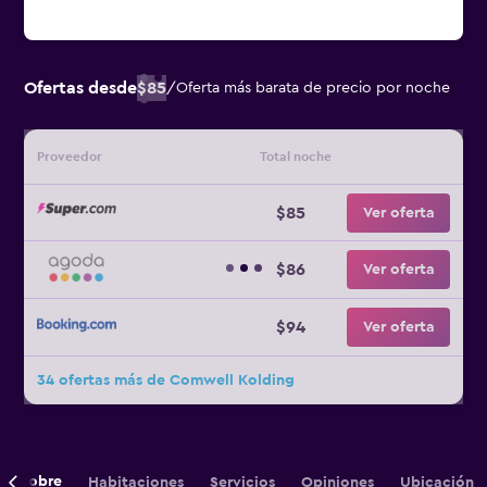
Ofertas desde
$85
/
Oferta más barata de precio por noche
Proveedor
Total noche
$85
Ver oferta
$86
Ver oferta
$94
Ver oferta
34 ofertas más de Comwell Kolding
Sobre
Habitaciones
Servicios
Opiniones
Ubicación