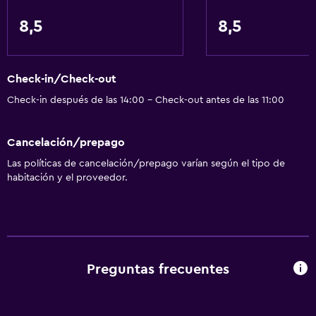
Mascotas permitidas bajo consulta (pueden aplicar cargos
8,5
8,5
extra)
Accesibilidad
Ascensor
Check-in/Check-out
Ascensor disponible
Check-in después de las 14:00 - Check-out antes de las 11:00
Hipoalergénico
Cancelación/prepago
Estacionamiento accesible
Las políticas de cancelación/prepago varían según el tipo de
Habitación hipoalergénica
habitación y el proveedor.
Para no fumadores
Plantas superiores accesibles por ascensor
Comedor
Preguntas frecuentes
Tetera eléctrica
Menús para dietas especiales (bajo petición)