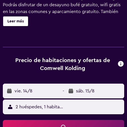
Podrás disfrutar de un desayuno bufé gratuito, wifi gratis
en las zonas comunes y aparcamiento gratuito. También
encontrarás un bar-cafetería, una sauna y un centro de
Leer más
conferencias. Se ofrece un servicio de limpieza a petición.
Comwell Kolding ofrece 180 alojamientos con secador de
pelo y cortinas opacas. Estos alojamientos con
decoraciones diferentes incluyen escritorio. Las camas
están vestidas con ropa de cama de alta calidad. Cabe
destacar que este alojamiento permite a sus clientes elegir
Precio de habitaciones y ofertas de
el tipo de almohada. Se ofrece una televisión de pantalla
Comwell Kolding
plana en todas las habitaciones. Los huéspedes pueden
navegar por la web gracias a nuestro acceso a Internet
wifi gratis. Es posible solicitar juegos de cama
vie. 14/8
-
sáb. 15/8
hipoalergénicos, cambio de toallas y cambio de sábanas.
También hay cunas (de pago) y camas supletorias (de
pago) a disposición de los clientes. Se ofrece servicio de
2 huéspedes, 1 habitación
limpieza todos los días. Los servicios de ocio y
esparcimiento en este hotel incluyen una piscina cubierta