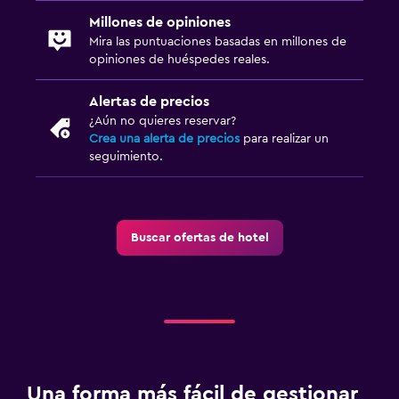
Botiquín de primeros auxilios
Millones de opiniones
Caja fuerte
Mira las puntuaciones basadas en millones de
opiniones de huéspedes reales.
Sistema de entretenimiento
Alertas de precios
TV de pantalla plana
¿Aún no quieres reservar?
Crea una alerta de precios
para realizar un
TV
seguimiento.
Aire libre
Terraza/patio
Buscar ofertas de hotel
Jardín
Zona de trabajo
Fax/fotocopiadora
Escritorio
Una forma más fácil de gestionar