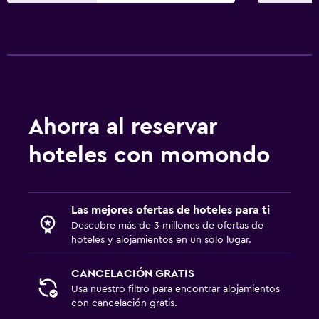
Estacionamiento privado
Piscina y spa
Bañera de hidromasaje
Piscina (cubierta)
Ahorra al reservar
Sauna
hoteles con momondo
Lavandería
Lavandería
Las mejores ofertas de hoteles para ti
Servicios de lavandería/tintorería
Descubre más de 3 millones de ofertas de
Plancha y tabla de planchar
hoteles y alojamientos en un solo lugar.
CANCELACIÓN GRATIS
Salud y seguridad
Usa nuestro filtro para encontrar alojamientos
Limpieza diaria
con cancelación gratis.