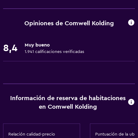
Wifi gratis
Wifi disponible en todas las instalaciones
Opiniones de Comwell Kolding
Internet
Ropa de cama
Muy bueno
8,4
Toallas
1.941 calificaciones verificadas
Ventilador
Extinguidor
Champú
Alarma de humo
Información de reserva de habitaciones
Calefacción
en Comwell Kolding
Gel de ducha
Papeleras
Relación calidad-precio
Puntuación de la ubi
Accesibilidad y adecuación