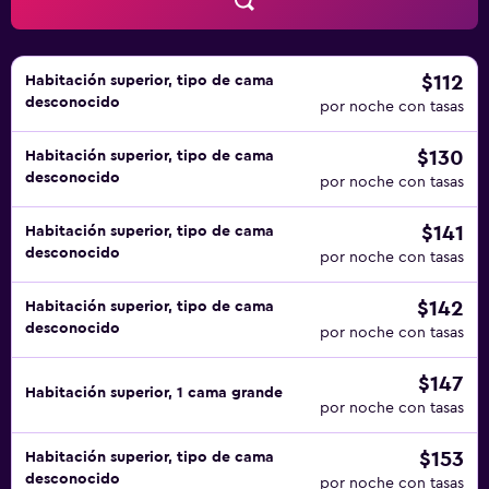
y sauna. Se pueden practicar las actividades de ocio y
esparcimiento que se indican más abajo en las
instalaciones o cerca del alojamiento (es posible que se
aplique un recargo).
$112
Habitación superior, tipo de cama
desconocido
por noche con tasas
$130
Habitación superior, tipo de cama
desconocido
por noche con tasas
$141
Habitación superior, tipo de cama
desconocido
por noche con tasas
$142
Habitación superior, tipo de cama
desconocido
por noche con tasas
$147
Habitación superior, 1 cama grande
por noche con tasas
$153
Habitación superior, tipo de cama
desconocido
por noche con tasas