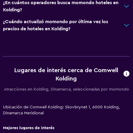
¿En cuántos operadores busca momondo hoteles en
Servicios y facilidades
Kolding?
Centro de negocios
¿Cuándo actualizó momondo por última vez los
Cambio de divisas
precios de hoteles en Kolding?
Instalaciones para reuniones
Servicio de habitaciones
Acceso con tarjeta
Check-out exprés
Lugares de interés cerca de Comwell
Recepción 24 horas
Kolding
Atracciones en Kolding, Dinamarca, seleccionadas por momondo
Baño
Ducha
Ubicación de Comwell Kolding: Skovbrynet 1, 6000 Kolding,
Tina de baño
Dinamarca Meridional
Secador de pelo
Aseo
Mejores lugares de interés