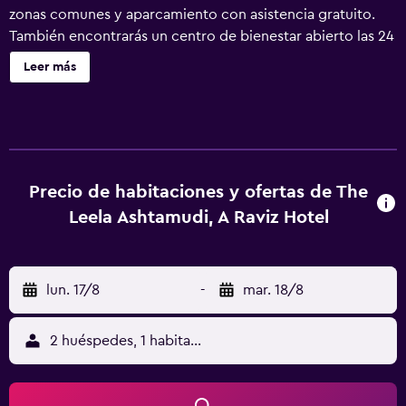
zonas comunes y aparcamiento con asistencia gratuito.
También encontrarás un centro de bienestar abierto las 24
horas, un bar o lounge y un bar-cafetería. The Leela
Leer más
Ashtamudi, A Raviz Hotel ofrece 93 alojamientos con
minibar y caja fuerte. Se ofrece una televisión LED de 42
pulgadas con canales por cable. Los baños están
equipados con bañera o ducha con cabezal de ducha tipo
lluvia, albornoces, zapatillas y artículos de higiene
personal gratuitos. Los huéspedes pueden navegar por la
Precio de habitaciones y ofertas de The
web gracias a nuestro acceso a Internet wifi gratis
Leela Ashtamudi, A Raviz Hotel
(velocidad: 25 Mbps o más). Los servicios para personas
de negocios incluyen escritorio y periódicos gratuitos.
Las habitaciones también incluyen botella de agua gratuita
lun. 17/8
-
mar. 18/8
y cafetera y tetera. Se ofrece servicio de limpieza todos
los días. En el alojamiento hay piscina al aire libre, piscina
infantil y bañera de hidromasaje. Otros servicios de ocio y
2 huéspedes, 1 habitación
esparcimiento incluyen un centro de bienestar abierto las
24 horas y baño turco. Se pueden practicar las actividades