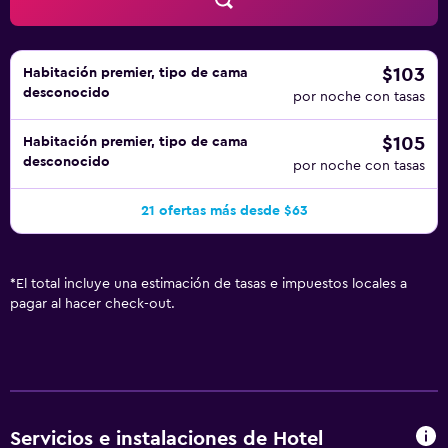
de ocio y esparcimiento que se indican más abajo en las
instalaciones o cerca del alojamiento (es posible que se
aplique un recargo).
$103
Habitación premier, tipo de cama
desconocido
por noche con tasas
$105
Habitación premier, tipo de cama
desconocido
por noche con tasas
21 ofertas más desde $63
*
El total incluye una estimación de tasas e impuestos locales a
pagar al hacer check-out.
Servicios e instalaciones de Hotel