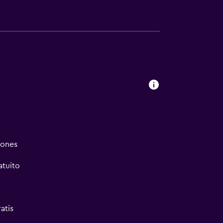
iones
atuito
atis