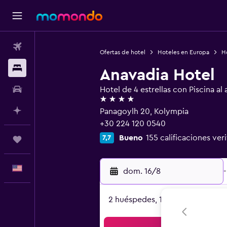
Vuelos
Ofertas de hotel
Hoteles en Europa
H
Alojamientos
Anavadia Hotel
Autos
Hotel de 4 estrellas con Piscina al a
4 estrellas
Planifica con IA
Panagoylh 20, Kolympia
+30 224 120 0540
Bueno
155 calificaciones ver
7,7
Trips
Español
dom. 16/8
-
2 huéspedes, 1 habitación