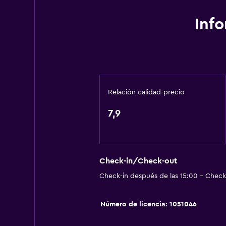
Acondicionador
Inf
Comedor
Tetera eléctrica
Minibar
Almuerzos para llevar
Relación calidad-precio
Menús para dietas especiales (bajo
7,9
Restaurante
Bar/lounge
Nevera
Check-in/Check-out
Check-in después de las 15:00 - Check-
Accesibilidad y adecuación
Habitaciones para no fumadores d
Número de licencia: 1051046
Ascensor
Almohada sin plumas