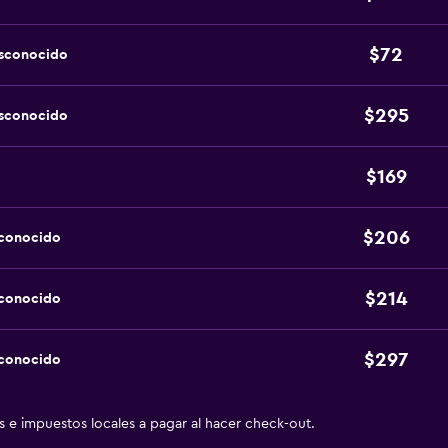
$72
esconocido
$295
esconocido
$169
$206
sconocido
$214
sconocido
$297
sconocido
as e impuestos locales a pagar al hacer check-out.