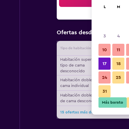
Bus
L
M
$72
Ofertas desde
/
Oferta má
3
4
Tipo de habitación
Proveedo
10
11
Habitación superior,
17
18
tipo de cama
desconocido
24
25
Habitación doble, 1
cama individual
31
Habitación doble, tipo
de cama desconocido
Más barato
15 ofertas más de Anavadia Hotel