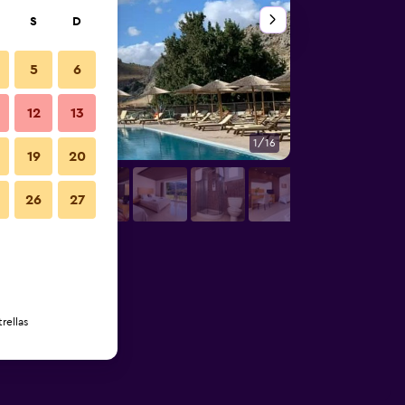
S
D
5
6
12
13
1/16
Sala de estar
19
20
26
27
rellas