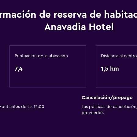
ormación de reserva de habita
Servicios y facilidades
Anavadia Hotel
Cajero automático/ban
Renta de autos
Caja fuerte
Puntuación de la ubicación
Distancia al centro
 petición)
Minimercado en las insta
7,4
1,5 km
Servicio de habitaciones
Acceso con llave
Recepción 24 horas
Cancelación/prepago
out antes de las 12:00
Las políticas de cancelación
Baño
proveedor.
isponibles
Tina de baño
Secador de pelo
Aseo