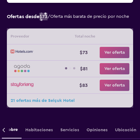
Ofertas desde
$73
/
Oferta más barata de precio por noche
Proveedor
Total noche
$73
Ver oferta
$81
Ver oferta
$83
Ver oferta
21 ofertas más de Selçuk Hotel
Sobre
Habitaciones
Servicios
Opiniones
Ubicación