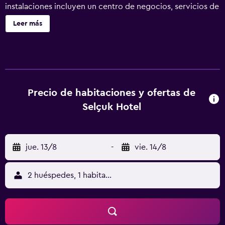
instalaciones incluyen un centro de negocios, servicios de
conserjería y servicio de tintorería. Selcuk Hotel ofrece
Leer más
100 alojamientos con botella de agua gratuita y zapatillas.
Se ofrece una televisión LED con canales por satélite. Los
baños están equipados con ducha y secador de pelo. Este
hotel en Konya ofrece acceso a Internet wifi gratis. Los
servicios para las personas de negocios incluyen
escritorio y teléfono. Se ofrece servicio de limpieza todos
Precio de habitaciones y ofertas de
los días. Los servicios de ocio y esparcimiento en este
Selçuk Hotel
hotel incluyen sauna y gimnasio. Se pueden practicar las
actividades de ocio y esparcimiento que se indican más
abajo en las instalaciones o cerca del alojamiento (es
jue. 13/8
-
vie. 14/8
posible que se aplique un recargo).
2 huéspedes, 1 habitación