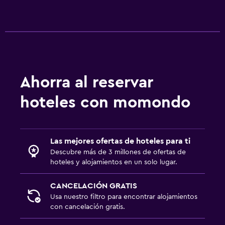
Estacionamiento y transporte
Estacionamiento gratuito
Habitación
Despertador
Ahorra al reservar
Zona de trabajo
hoteles con momondo
Escritorio
Las mejores ofertas de hoteles para ti
Salud y seguridad
Descubre más de 3 millones de ofertas de
Limpieza diaria
hoteles y alojamientos en un solo lugar.
CANCELACIÓN GRATIS
Ideal para familias
Usa nuestro filtro para encontrar alojamientos
Cuna/cama nido disponibles
con cancelación gratis.