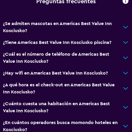
Preguntas frecuentes
Sistema de entretenimiento
Radio
TV por cable o vía satélite
¿Se admiten mascotas en Americas Best Value Inn
Kosciusko?
TV de pantalla plana
¿Tiene Americas Best Value Inn Kosciusko piscina?
Servicios y facilidades
¿Cuál es el número de teléfono de Americas Best
Centro de negocios
Value Inn Kosciusko?
Servicio de despertador
¿Hay wifi en Americas Best Value Inn Kosciusko?
Recepción 24 horas
¿A qué hora es el check-out en Americas Best Value
Inn Kosciusko?
Baño
Tina de baño
¿Cuánto cuesta una habitación en Americas Best
Value Inn Kosciusko?
Secador de pelo
¿En cuántos operadores busca momondo hoteles en
Lavandería
Kosciusko?