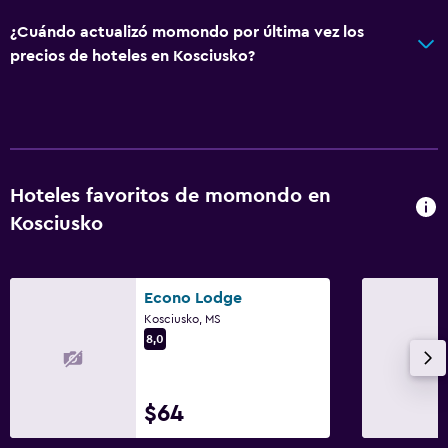
Lavandería
¿Cuándo actualizó momondo por última vez los
Plancha y tabla de planchar
precios de hoteles en Kosciusko?
Actividades
Salón de belleza
Golf
Hoteles favoritos de momondo en
Kosciusko
General
Habitaciones familiares
Teléfono
Econo Lodge
Kosciusko, MS
8,0
Piscina
Piscina pequeña
$64
Piscina al aire libre