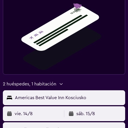
2 huéspedes, 1 habitación
Americas Best Value Inn Kosciusko
vie. 14/8
sáb. 15/8