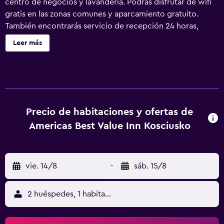
centro de negocios y lavandería. Podrás disfrutar de wifi
gratis en las zonas comunes y aparcamiento gratuito.
También encontrarás servicio de recepción 24 horas,
aparcamiento para caravanas, autobuses o camiones y una
Leer más
máquina expendedora. Americas Best Value Inn Kosciusko
ofrece 38 alojamientos con aire acondicionado, con
acceso por pasillos exteriores y cafetera y tetera y
secador de pelo. Las camas están vestidas con ropa de
cama de alta calidad. Se ofrece una televisión de pantalla
plana de 50 pulgadas con canales por satélite de
Precio de habitaciones y ofertas de
suscripción. Los huéspedes pueden utilizar los siguientes
Americas Best Value Inn Kosciusko
servicios disponibles en las habitaciones: frigorífico y
microondas. Los baños están equipados con ducha y
bañera combinadas con cabezal de ducha tipo lluvia y
vie. 14/8
-
sáb. 15/8
artículos de higiene personal gratuitos. Este hotel en
Kosciusko ofrece acceso a Internet wifi gratis. Los
servicios para las personas de negocios incluyen
2 huéspedes, 1 habitación
escritorio y teléfono; se ofrecen llamadas locales gratuitas
(pueden existir restricciones). Las habitaciones también