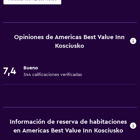
Servicios básicos
Wifi gratis
Wifi disponible en todas las instalaciones
Opiniones de Americas Best Value Inn
Internet
Kosciusko
Aire acondicionado
Artículos de aseo gratis
Bueno
7,4
Alarma de humo
344 calificaciones verificadas
Calefacción
Adaptador
Accesibilidad y adecuación
Habitaciones para no fumadores disponibles
Información de reserva de habitaciones
en Americas Best Value Inn Kosciusko
Mascotas permitidas bajo consulta (pueden aplicar cargos
extra)