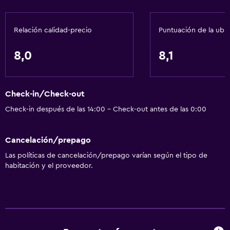
Accesibilidad
Lavabo bajo
Relación calidad-precio
Puntuación de la ubi
Inodoro con barras de apoyo
8,0
8,1
Estacionamiento accesible
Áreas designadas para fumadores
Check-in/Check-out
Comedor
Check-in después de las 14:00 - Check-out antes de las 0:00
Nevera
Cancelación/prepago
Cafetera
Las políticas de cancelación/prepago varían según el tipo de
Máquina expendedora (bebidas)
habitación y el proveedor.
Máquina expendedora (botanas)
Microondas
Mesa de comedor