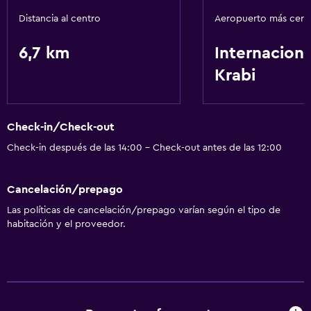
Aire libre
Distancia al centro
Aeropuerto más cer
Playa privada
6,7 km
Internaciona
Krabi
Lavandería
Servicios de lavandería/tintorería
Check-in/Check-out
Salud y seguridad
Check-in después de las 14:00 - Check-out antes de las 12:00
Caja fuerte
Cancelación/prepago
Ideal para familias
Las políticas de cancelación/prepago varían según el tipo de
Parque infantil
habitación y el proveedor.