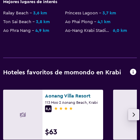
Mejores lugares de interés
Railay Beach
3,6 km
Princess Lagoon
3,7 km
Ton Sai Beach
3,8 km
Ao Phai Plong
4,1 km
Ao Phra Nang
4,9 km
Ao-Nang Krabi Stadium
6,0 km
Hoteles favoritos de momondo en Krabi
Aonang Villa Resort
113 Moo 2 Aonang Beach, Krabi
4 estrellas
8,6
$63