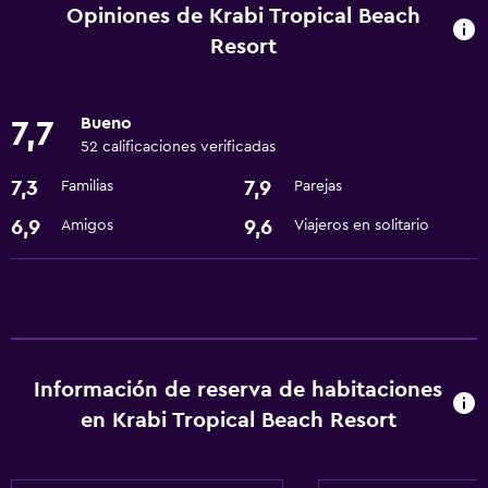
Minibar
Opiniones de Krabi Tropical Beach
Nevera
Resort
Servicios básicos
Bueno
7,7
Wifi gratis
52 calificaciones verificadas
Aire acondicionado
7,3
7,9
Familias
Parejas
6,9
9,6
Amigos
Viajeros en solitario
Estacionamiento y transporte
Traslado aeropuerto
Accesibilidad y adecuación
Áreas designadas para fumadores
Información de reserva de habitaciones
en Krabi Tropical Beach Resort
Baño
Secador de pelo