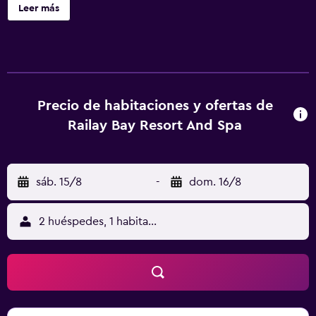
playa y un restaurante. El Railay Bay Resort & Spa
Leer más
proporciona aparcamiento gratuito en la parte
continental, en el muelle de Ao Nam Mao, situado a 20
minutos en barco. La playa de Ao Nang también está a 20
minutos en barco del muelle de Railay. Las casas del
Resort Railay, de estilo tropical, disponen de balcón
privado, muebles de estilo informal de caña y madera,
Precio de habitaciones y ofertas de
reproductor de DVD, caja fuerte y baño amplio con
Railay Bay Resort And Spa
bañera. Los huéspedes podrán relajarse con un agradable
masaje en el spa del Railay o probar actividades como el
piragüismo y la escalada. Hay mostrador de información
sáb. 15/8
-
dom. 16/8
turística. La brisa marina acompaña las pizzas y
especialidades de marisco del restaurante del Railay. El
establecimiento proporciona servicio de habitaciones.
2 huéspedes, 1 habitación