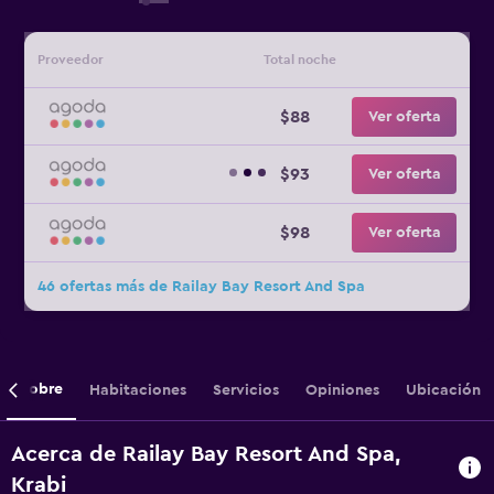
Proveedor
Total noche
$88
Ver oferta
$93
Ver oferta
$98
Ver oferta
46 ofertas más de Railay Bay Resort And Spa
Sobre
Habitaciones
Servicios
Opiniones
Ubicación
Acerca de Railay Bay Resort And Spa,
Krabi