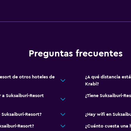
Aire libre
Terraza/patio
Habitación
Enchufe cerca de la cam
Preguntas frecuentes
Comedor
Tetera eléctrica
Resort de otros hoteles de
¿A qué distancia está
Krabi?
Ideal para familias
r a Suksaiburi-Resort
¿Tiene Suksaiburi-Res
Piscina (para niños)
 Suksaiburi-Resort?
¿Hay wifi en Suksaibu
ksaiburi-Resort?
¿Cuánto cuesta una h