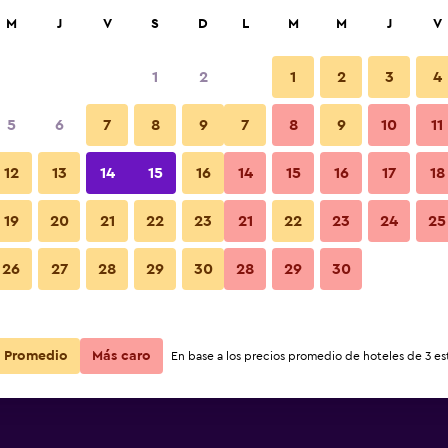
car
M
J
V
S
D
L
M
M
J
V
1
2
1
2
3
4
 barata de precio por noche
5
6
7
8
9
7
8
9
10
11
r
Total noche
12
13
14
15
16
14
15
16
17
18
19
20
21
22
23
21
22
23
24
25
$41
Ver oferta
26
27
28
29
30
28
29
30
Promedio
Más caro
En base a los precios promedio de hoteles de 3 est