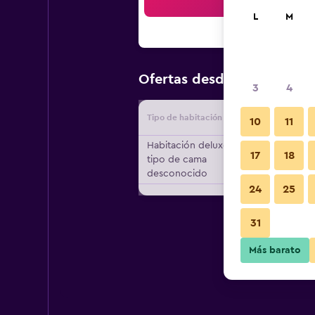
Bus
L
M
$41
Ofertas desde
/
Oferta más
3
4
Tipo de habitación
Proveedo
10
11
Habitación deluxe,
17
18
tipo de cama
desconocido
24
25
31
Más barato