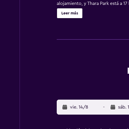
alojamiento, y Thara Park está a 1
Leer más
vie. 14/8
-
sáb. 