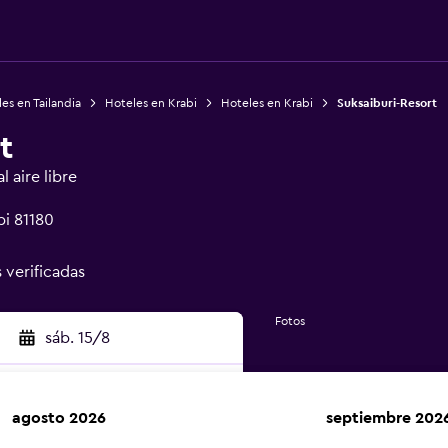
es en Tailandia
Hoteles en Krabi
Hoteles en Krabi
Suksaiburi-Resort
t
 aire libre
bi 81180
s verificadas
Fotos
sáb. 15/8
agosto 2026
septiembre 202