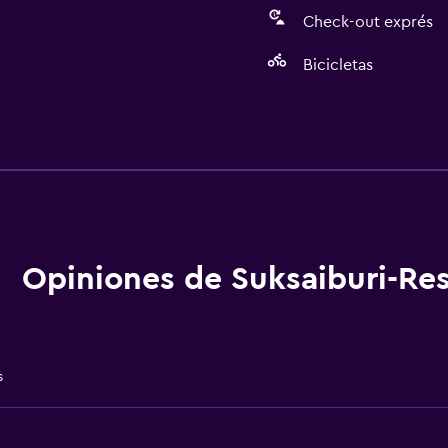
Check-out exprés
Bicicletas
Baño
Aseo
aciones
Papel higiénico
Ducha
Baño privado
Opiniones de Suksaiburi-Res
s