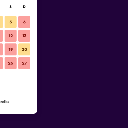
S
D
5
6
12
13
19
20
26
27
rellas