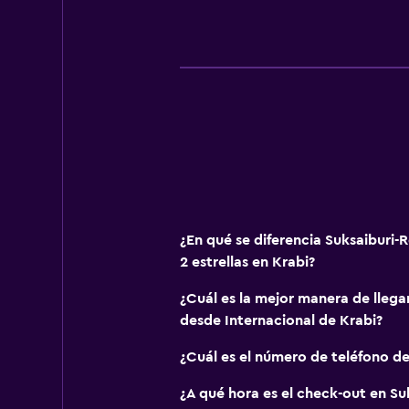
Sistema de entretenimiento
TV de pantalla plana
Lavandería
Tendedero
Zona de trabajo
Escritorio
¿En qué se diferencia Suksaiburi-
2 estrellas en Krabi?
Actividades
¿Cuál es la mejor manera de llega
Bicicletas
desde Internacional de Krabi?
¿Cuál es el número de teléfono de
¿A qué hora es el check-out en Su