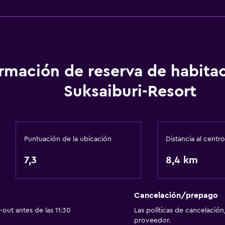
Servicios y facilidades
Check-out exprés
Botella de agua
Acceso con llave
ormación de reserva de habita
Acceso con tarjeta
Suksaiburi-Resort
Estacionamiento y tran
Estacionamiento gratuit
Puntuación de la ubicación
Distancia al centro
isponibles
Estacionamiento privad
7,3
8,4 km
Piscina
Cancelación/prepago
Toallas para piscina
out antes de las 11:30
Las políticas de cancelación
Piscina al aire libre
proveedor.