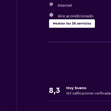
Internet
Aire acondicionado
Mostrar los 38 servicios
Servicios básicos
Wifi gratis
Wifi disponible en todas las instal
Internet
Gel de ducha
Toallas
Extinguidor
Muy bueno
8,3
Aire acondicionado
163 calificaciones verificada
Champú
Papeleras