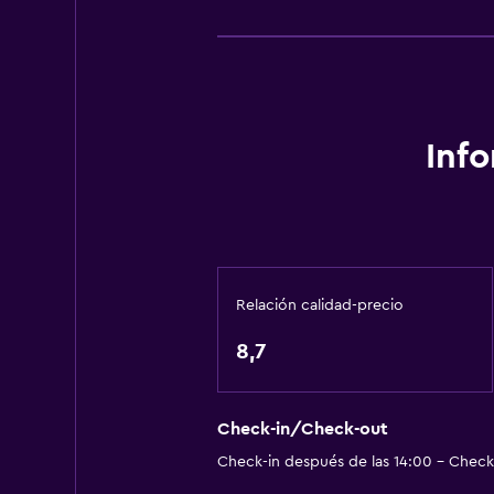
General
Ventana
Piso de mosaico/mármol
Vista al patio interior
Inf
Sofá
Accesibilidad y adecuación
Unidad ubicada en la planta baja
Relación calidad-precio
Habitaciones para no fumadores d
Áreas designadas para fumadores
8,7
Salud y seguridad
Check-in/Check-out
Limpieza diaria
Check-in después de las 14:00 - Check-
Cámaras CCTV en zonas comunes