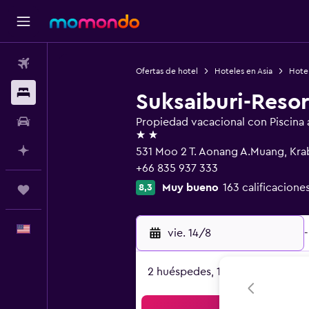
Vuelos
Ofertas de hotel
Hoteles en Asia
Hotel
Alojamientos
Suksaiburi-Resor
Autos
Propiedad vacacional con Piscina al
2 estrellas
Planifica con IA
531 Moo 2 T. Aonang A.Muang, Kra
+66 835 937 333
Muy bueno
163 calificacione
8,3
Trips
Español
vie. 14/8
-
2 huéspedes, 1 habitación