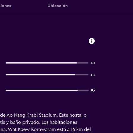
iones
Ubicación
8,6
8,4
8,7
 de Ao Nang Krabi Stadium. Este hostal o
atis y baño privado. Las habitaciones
plana. Wat Kaew Korawaram está a 16 km del