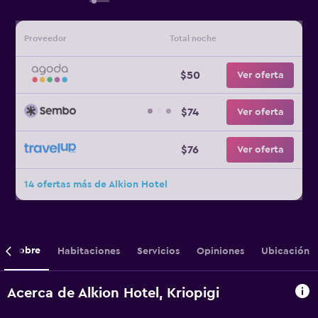
Proveedor
Total noche
$50
Ver oferta
$74
Ver oferta
$76
Ver oferta
14 ofertas más de Alkion Hotel
Sobre
Habitaciones
Servicios
Opiniones
Ubicación
Acerca de Alkion Hotel, Kriopigi