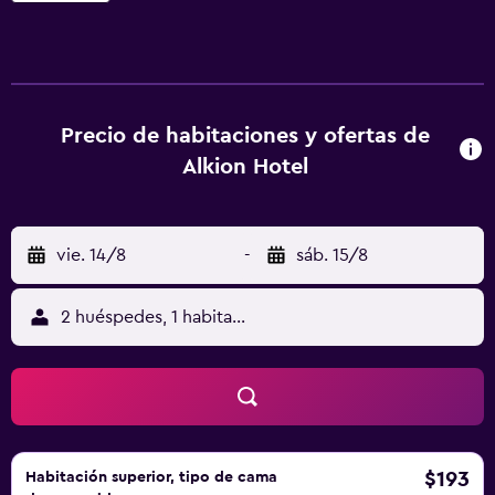
todo el alojamiento. El hotel ofrece habitaciones con aire
acondicionado, armario, hervidor, nevera, fogones, caja
fuerte, TV de pantalla plana, balcón y baño privado con
ducha. En Alkion Hotel, todas las habitaciones están
equipadas con ropa de cama y toallas. Hay opciones
Precio de habitaciones y ofertas de
buffet o continentales de desayuno disponibles en el
Alkion Hotel
alojamiento. Alkion Hotel ofrece zona de juegos infantil. Se
puede jugar al ping-pong en este hotel de 4 estrellas, y la
zona es ideal para practicar ciclismo. Museo
vie. 14/8
-
sáb. 15/8
Antropológico y cueva de Petralona está a 50 km del
alojamiento. El aeropuerto (Aeropuerto de Tesalónica)
está a 78 km.
2 huéspedes, 1 habitación
$193
Habitación superior, tipo de cama