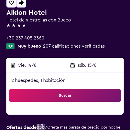
Alkion Hotel
Hotel de 4 estrellas con Buceo
4 estrellas
+30 237 405 2360
Muy bueno
207 calificaciones verificadas
8,8
vie. 14/8
-
sáb. 15/8
2 huéspedes, 1 habitación
Buscar
Ofertas desde
$50
/
Oferta más barata de precio por noche