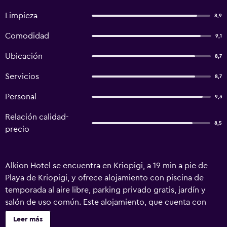
Limpieza
8,9
Comodidad
9,1
Ubicación
8,7
Servicios
8,7
Personal
9,3
Relación calidad-
8,5
precio
Alkion Hotel se encuentra en Kriopigi, a 19 min a pie de
Playa de Kriopigi, y ofrece alojamiento con piscina de
temporada al aire libre, parking privado gratis, jardín y
salón de uso común. Este alojamiento, que cuenta con
recepción 24 horas, también cuenta con restaurante y
Leer más
terraza. El hotel libre de humo cuenta con wifi gratis en