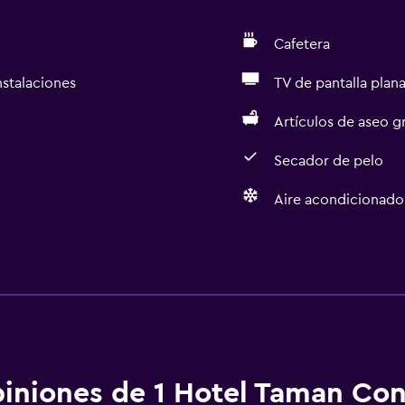
Cafetera
nstalaciones
TV de pantalla plan
Artículos de aseo gr
Secador de pelo
Aire acondicionado
Baño
Bidé
aciones
Secador de pelo
Aseo
Papel higiénico
iniones de 1 Hotel Taman Co