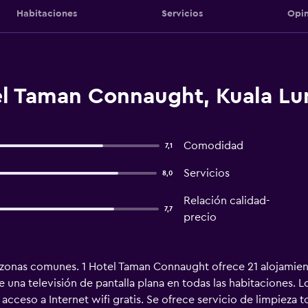
Habitaciones
Servicios
Opin
el Taman Connaught, Kuala L
Comodidad
7,1
Servicios
8,0
Relación calidad-
7,7
precio
as zonas comunes. 1 Hotel Taman Connaught ofrece 21 alojamie
e una televisión de pantalla plana en todas las habitaciones.
cceso a Internet wifi gratis. Se ofrece servicio de limpieza to