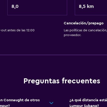
8,0
Sistema de entretenimi
8,5 km
TV por cable o vía satéli
TV de pantalla plana
Cancelación/prepago
out antes de las 12:00
Las políticas de cancelación
proveedor.
Comedor
isponibles
Tetera eléctrica
Cafetera
Zona de trabajo
Escritorio
Preguntas frecuentes
man Connaught de otros
¿A qué distancia est
umpur?
Lumpur Subang?