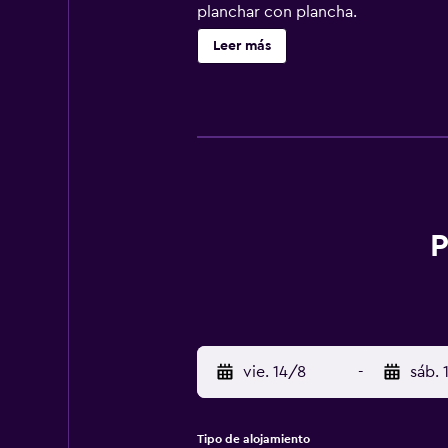
planchar con plancha.
Leer más
P
vie. 14/8
-
sáb. 
Tipo de alojamiento