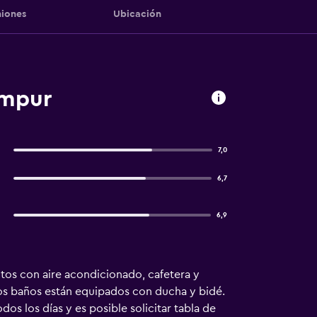
iones
Ubicación
umpur
7,0
6,7
6,9
ntos con aire acondicionado, cafetera y
 Los baños están equipados con ducha y bidé.
dos los días y es posible solicitar tabla de