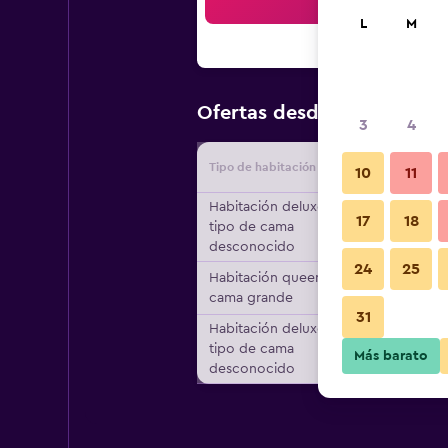
Bus
L
M
$28
Ofertas desde
/
Oferta má
3
4
Tipo de habitación
Proveedo
10
11
Habitación deluxe,
17
18
tipo de cama
desconocido
24
25
Habitación queen, 1
cama grande
31
Habitación deluxe,
tipo de cama
Más barato
desconocido