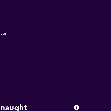
a
atis
nnaught