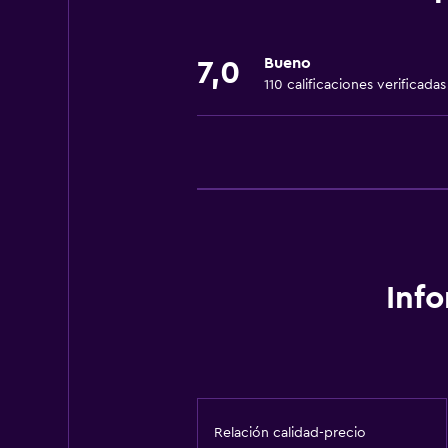
Toallas
Extinguidor
Bueno
7,0
Aire acondicionado
110 calificaciones verificadas
Artículos de aseo gratis
Champú
Papeleras
General
Habitaciones familiares
Piso de mosaico/mármol
Inf
Vista a la ciudad
Piso de parquet o madera noble
Posibilidad de habitaciones conec
Espacio de almacenamiento
Relación calidad-precio