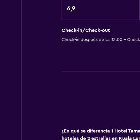
Servicios y facilidades
6,9
Botella de agua
Recepción 24 horas
Check-in/Check-out
Acceso con tarjeta
Check-in después de las 15:00 - Check-
Accesibilidad y adecuación
Habitaciones para no fumadores d
Fregadero bajo
Lavandería
Secadora
¿En qué se diferencia 1 Hotel Ta
hoteles de 2 estrellas en Kuala L