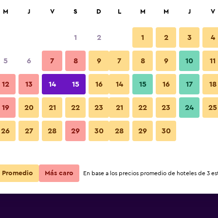
car
M
J
V
S
D
L
M
M
J
V
1
2
1
2
3
4
s barata de precio por noche
5
6
7
8
9
7
8
9
10
11
Otros
r
Total noche
12
13
14
15
16
14
15
16
17
18
19
20
21
22
23
21
22
23
24
25
$28
Ver oferta
Fotos
26
27
28
29
30
28
29
30
$32
Ver oferta
$34
Ver oferta
Promedio
Más caro
En base a los precios promedio de hoteles de 3 est