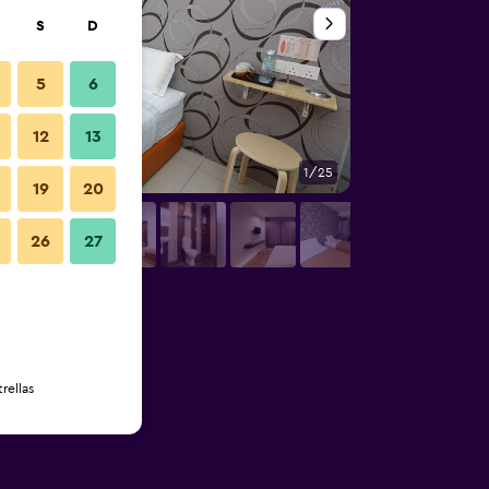
S
D
5
6
12
13
1/25
Escaleras
19
20
26
27
rellas