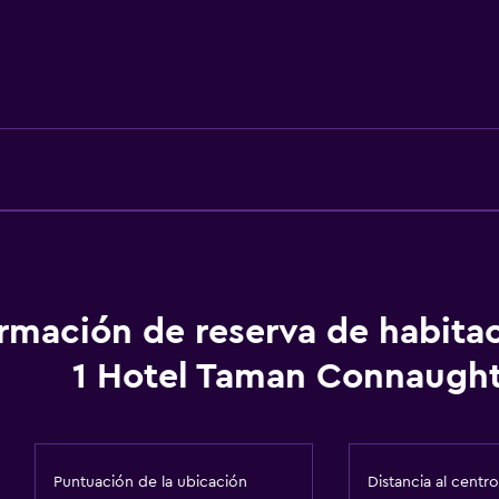
Ducha
Gorro de baño
Baño privado
Salud y seguridad
Limpieza diaria
Seguridad las 24 horas
ormación de reserva de habita
Cámaras CCTV en zonas
1 Hotel Taman Connaugh
tadas
Puntuación de la ubicación
Distancia al centro