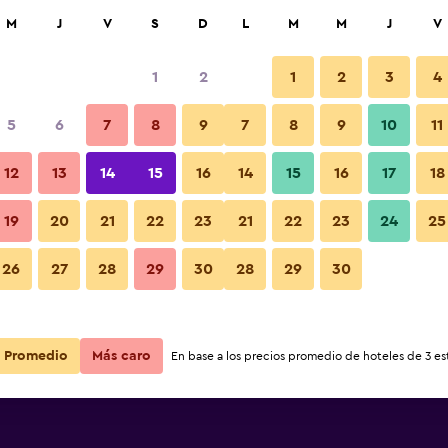
car
M
J
V
S
D
L
M
M
J
V
1
2
1
2
3
4
5
6
7
8
9
7
8
9
10
11
Otros
12
13
14
15
16
14
15
16
17
18
Ver precios
Ceylon
19
20
21
22
23
21
22
23
24
25
Fotos
26
27
28
29
30
28
29
30
Ver precios
Ceylon
Ver precios
Ceylon
Promedio
Más caro
En base a los precios promedio de hoteles de 3 est