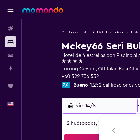
Vuelos
Ofertas de hotel
Hoteles en Asia
Hotel
Alojamientos
Mckey66 Seri Bu
Autos
Hotel de 4 estrellas con Piscina al a
4 estrellas
Planifica con IA
Lorong Ceylon, Off Jalan Raja Chu
+60 322 736 552
Bueno
1.252 calificaciones ve
7,0
Trips
Español
vie. 14/8
-
2 huéspedes, 1 habitación