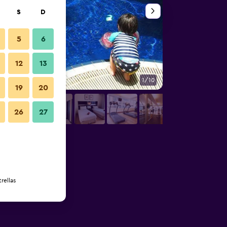
S
D
5
6
12
13
1/10
Gym
19
20
26
27
rellas