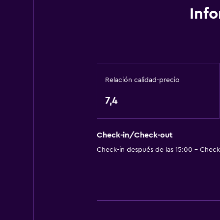
Ideal para familias
Inf
Parque infantil
Piscina (para niños)
Sistema de entretenimiento
Relación calidad-precio
TV por cable o vía satélite
7,4
General
Espacio de almacenamiento
Check-in/Check-out
Check-in después de las 15:00 - Check-