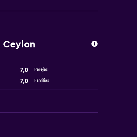
t Ceylon
ión
madores disponibles
7,0
Parejas
s
7,0
Familias
fumadores
tintorería