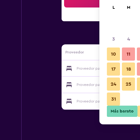
Bus
L
M
3
4
Proveedor
10
11
Proveedor para Mckey66 Seri Bukit 
17
18
24
25
Proveedor para Mckey66 Seri Bukit 
31
Proveedor para Mckey66 Seri Bukit 
Más barato