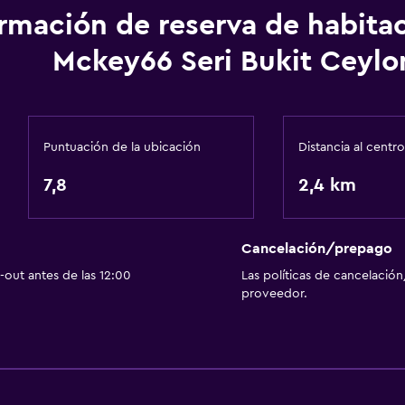
Servicios básicos
ormación de reserva de habita
Wifi
Mckey66 Seri Bukit Ceylo
Aire acondicionado
Comedor
Puntuación de la ubicación
Distancia al centro
Cafetería
7,8
2,4 km
Salud y seguridad
Caja fuerte
Cancelación/prepago
out antes de las 12:00
Las políticas de cancelación
proveedor.