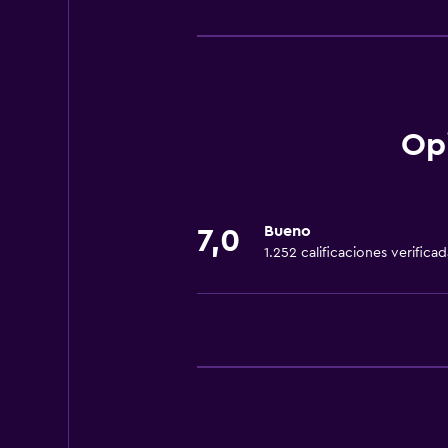
Piscina y spa
Sauna
Bañera de hidromasaje
Piscina al aire libre
Vapor
Op
Estacionamiento y transporte
Estacionamiento
Bueno
7,0
1.252 calificaciones verificad
Traslado al aeropuerto (con cargo
Estacionamiento de largo plazo (c
Cocina
Cocina/Cocineta
Cocineta