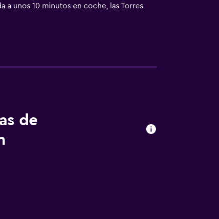
a a unos 10 minutos en coche, las Torres
a escasos 35 km en coche del apartotel. El
abundantes instalaciones de negocios con
ecimiento climatizado incluyen vestíbulo,
iento. Cada una de las 96 residencias,
ncia, con una moderna decoración y diseño,
dernas, las instalaciones innovadoras y un
ad, mientras se relajan en un alojamiento
ondicionado regulable. Los huéspedes
asio o relajarse en la sauna.
tas de
n