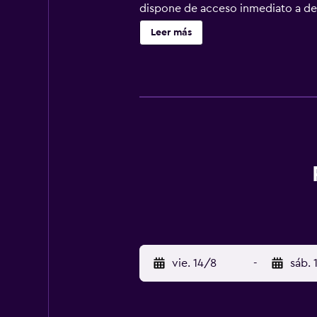
dispone de acceso inmediato a des
Petronas se encuentran a unos 15
Leer más
apartotel, diseñado para el huésp
mucho confort para crear una alter
recepción 24 horas, ascensor para 
diseñadas para el huésped interna
con una cocina totalmente equipad
servicio personalizado ofrecen a l
privado. El cuarto de baño privad
pueden disfrutar de un refrescante 
vie. 14/8
-
sáb. 