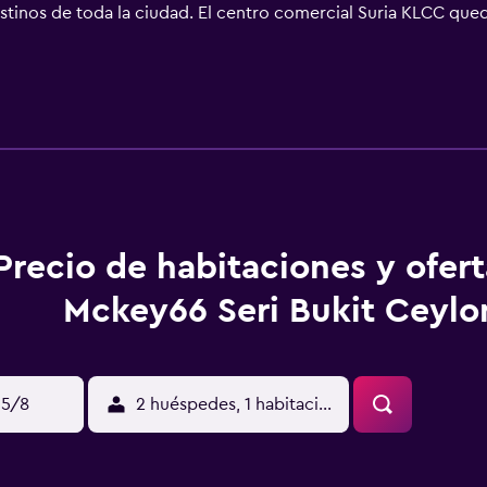
tinos de toda la ciudad. El centro comercial Suria KLCC qued
 minutos en coche y el parque temático Sunway Lagoon queda 
ed internacional de negocios, así como para familias, ofrece 
nativa acogedora a un hotel. Las instalaciones de este establ
acceder a los apartamentos, servicio de lavandería y aparcam
cional de negocios y para familias, está amueblada con elega
a, sistema multimedia y balcón privado. Las comodidades mo
os huéspedes la oportunidad de disfrutar de la vida de la ciud
o cuenta con ducha y cada apartamento incluye TV y aire ac
chapuzón en la piscina al aire libre, hacer ejercicio en el gimn
Precio de habitaciones y ofer
Mckey66 Seri Bukit Ceylo
15/8
2 huéspedes, 1 habitación