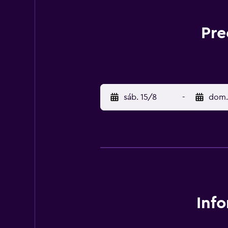
Pre
sáb. 15/8
-
dom.
Inf