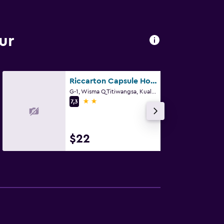
ur
Riccarton Capsule Hotel
G-1, Wisma Q Titiwangsa, Kuala Lumpur
2 estrellas
7,3
$22