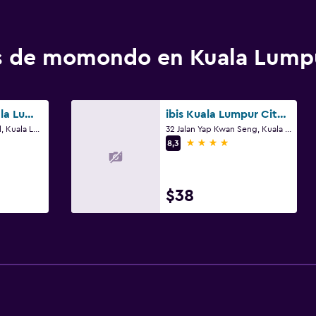
os de momondo en Kuala Lump
Le Méridien Kuala Lumpur
ibis Kuala Lumpur City Centre
2 Jalan Stesen Sentral, Kuala Lumpur
32 Jalan Yap Kwan Seng, Kuala Lumpur
4 estrellas
8,3
$38