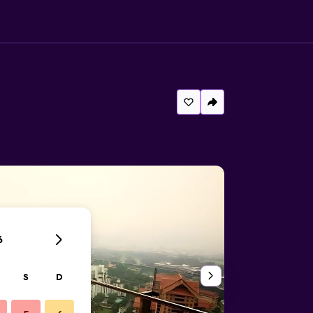
6
S
D