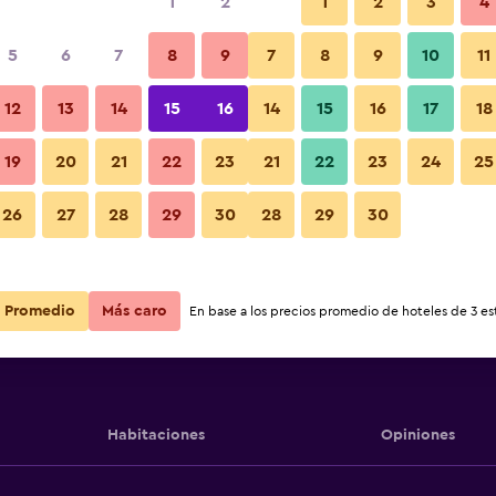
1
2
1
2
3
4
5
6
7
8
9
7
8
9
10
11
Balcón
12
13
14
15
16
14
15
16
17
18
Ver precios
19
20
21
22
23
21
22
23
24
25
Fotos
26
27
28
29
30
28
29
30
Ver precios
Ver precios
Promedio
Más caro
En base a los precios promedio de hoteles de 3 est
Habitaciones
Opiniones