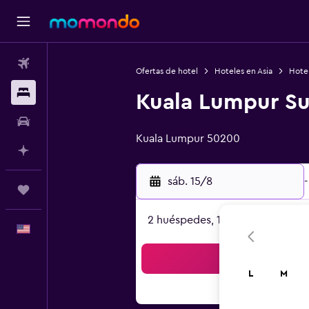
Vuelos
Ofertas de hotel
Hoteles en Asia
Hotel
Alojamientos
Kuala Lumpur Su
Categoría 0
Autos
Kuala Lumpur 50200
Planifica con IA
sáb. 15/8
-
Trips
2 huéspedes, 1 habitación
Español
Bus
L
M