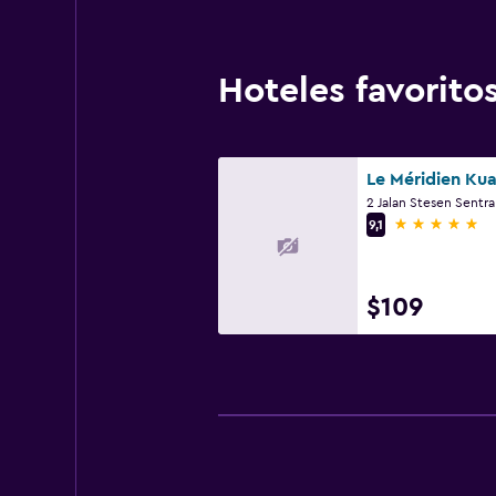
Hoteles favorit
5 estrellas
9,1
$109