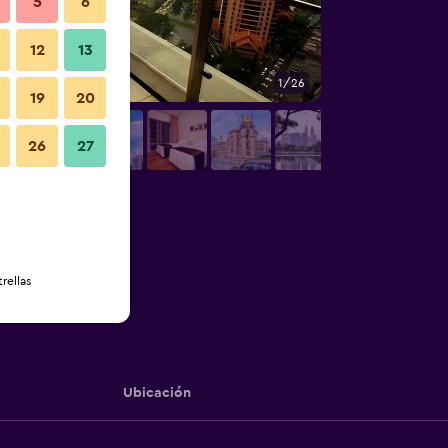
5
6
12
13
1/26
Otros
19
20
26
27
rellas
Ubicación