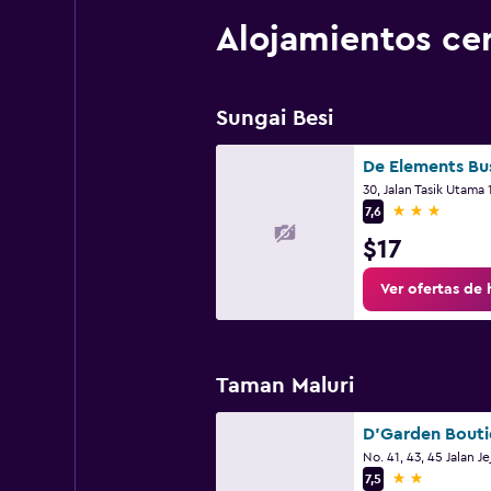
Alojamientos ce
Sungai Besi
3 estrellas
7,6
$17
Ver ofertas de 
Taman Maluri
2 estrellas
7,5