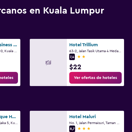
rcanos en Kuala Lumpur
De Elements Business Hotel Kuala Lumpur
Hotel Trillium
30, Jalan Tasik Utama 10, Kuala Lumpur
63-2, Jalan Tasik Utama 4 Medan Niaga Tasik Damai, Kuala Lumpur
2 estrellas
7,4
$22
hoteles
Ver ofertas de hoteles
D'Garden Boutique Hotel Kuala Lumpur
Hotel Maluri
No. 41, 43, 45 Jalan Jejaka 5, Kuala Lumpur
No. 1, Jalan Permaisuri, Taman Maluri, Kuala Lumpur
3 estrellas
8,7