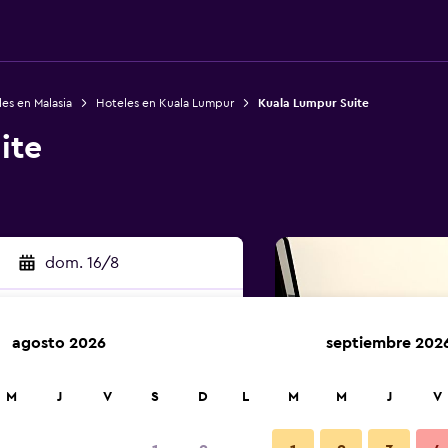
es en Malasia
Hoteles en Kuala Lumpur
Kuala Lumpur Suite
ite
dom. 16/8
agosto 2026
septiembre 202
car
M
J
V
S
D
L
M
M
J
V